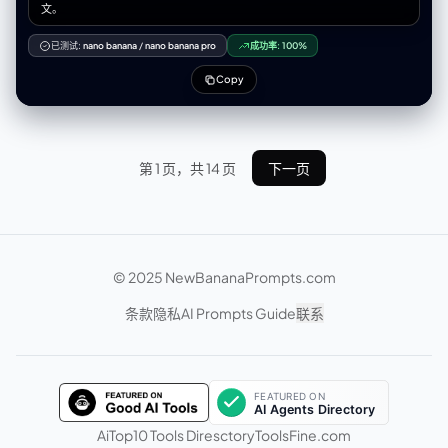
文。
已测试:
nano banana
/
nano banana pro
成功率:
100%
Copy
第 1 页，共 14 页
下一页
© 2025 NewBananaPrompts.com
条款
隐私
AI Prompts Guide
联系
AiTop10 Tools Diresctory
ToolsFine.com