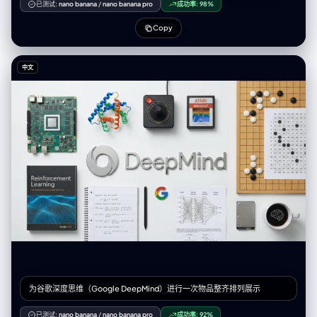
（例如，如果是群体，保持群体在一起；如果是物体，构图包含整个物
已测试:
nano banana
/
nano banana pro
成功率:
98%
体）： 第 1 行（建立背景）： 大远景 (ELS)： 主体在广阔的环境中显得很
小。 全景 (LS)： 完整的主体或群体从上到下可见（从头到脚 / 从车轮到车
Copy
顶）。 中远景 (美式镜头/四分之三)： 构图从膝盖以上（针对人物）或 3/4
视角（针对物体）。 第 2 行（核心覆盖）： 4. 中景 (MS)： 构图从腰部以上
（或物体的中心核心）。聚焦于互动/动作。 5. 中特写 (MCU)： 构图从胸部
中文
以上。主要主体的亲密构图。 6. 特写 (CU)： 紧凑构图于脸部或物体的“正
面”。 第 3 行（细节与角度）： 7. 大特写 (ECU)： 强烈聚焦于关键特征（眼
睛、手、标志、纹理）的微距细节。 8. 低角度镜头 (仰视/虫眼)： 从地面仰
望主体（壮观/英雄感）。 9. 高角度镜头 (俯视/鸟瞰)： 从上方俯瞰主体。
确保严格的一致性：所有 9 个面板中是相同的人物/物体、相同的衣服和相
同的光照。景深应逼真地变化（特写镜头中的背景虚化）。 </instruction>
一个包含 9 个面板的专业 3x3 电影故事板网格。 该网格以全面的焦距范围
展示输入图像中的特定主体/场景。 顶行： 宽广环境镜头，全视图，3/4 剪
辑（膝上景）。 中间行： 腰部以上视图，胸部以上视图，脸部/正面特写。
底行： 微距细节，低角度，高角度。 所有帧均具有照片般逼真的纹理，一
致的电影级调色，以及针对所分析的主体或物体特定数量的正确构图。
为谷歌深度思维（Google DeepMind）进行一次物品整齐排列展示
已测试:
nano banana
/
nano banana pro
成功率:
92%