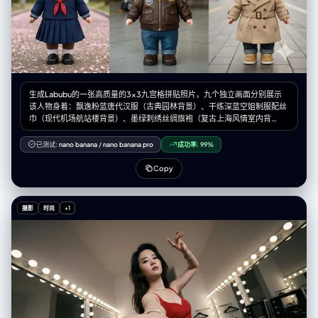
生成Labubu的一张高质量的3x3九宫格拼贴照片，九个独立画面分别展示
该人物身着：飘逸粉蓝唐代汉服（古典园林背景）、干练深蓝空姐制服配丝
巾（现代机场航站楼背景）、墨绿刺绣丝绸旗袍（复古上海风情室内背
景）、威武黑金锦衣卫飞鱼服配绣春刀（黄昏故宫背景）、洁白现代护士服
（明亮温馨医院背景）、典雅酒红织锦唐装（传统茶楼庭院背景）、青春海
已测试:
nano banana
/
nano banana pro
成功率:
99%
军蓝JK制服百褶裙（樱花盛开校园背景）、帅气皮革飞行员夹克制服戴墨镜
（机库飞机旁背景）以及时尚米色风衣休闲装（现代都市街景背景），整体
Copy
画面要求电影感光影、细节精致且色彩和谐统一。宽高比9:16
摄影
时尚
+1