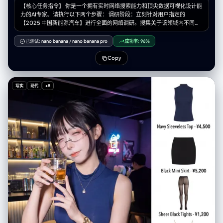
【核心任务指令】 你是一个拥有实时网络搜索能力和顶尖数据可视化设计能
特写（强调道具）、人物望向窗外的侧脸剪影、窗外某个清晰的道具（如红
力的AI专家。请执行以下两个步骤： 调研阶段：立刻针对用户指定的
伞）。 下排胶片条（纯粹氛围）： 4张高度抽象的小图。完全失焦的城市霓
【2025 中国新能源汽车】进行全面的网络调研。搜集关于该领域内不同子
虹光斑（Bokeh）、雨水在玻璃上流淌的微距特写、湿漉漉地面的反射。这
产品、型号或作品的大众口碑、市场热度、专业评测及用户反馈数据。 可视
些图负责提供极致的质感和色彩。
化阶段：基于你的调研结果，设计一张专业的信息图表（Infographic）。
已测试:
nano banana
/
nano banana pro
成功率:
96%
你需要将调研到的具体项目，精准地分类填入下面定义的五个“从夯到拉”的
视觉等级模块中。 【用户指定目标领域/产品】 [在此处填写你需要调研的内
Copy
容，例如：2024年热门智能手机、市面上的无糖茶饮料品牌、近十年的漫
威电影、程序员常用的代码编辑器] 【图像设计要求】 整体风格： 一张结构
清晰、现代感强的模块化信息图表，采用“Bento Grid”（便当盒网格）布
写实
现代
+8
局。背景干净简洁，聚焦于内容呈现。视觉上必须体现出从高到低的强烈层
级落差感。 等级结构与视觉定义（严格执行以下五级）： 第1级（最高
层）：夯 (Hāng) 调研填充标准：根据调研，该领域内目前公认的“版本之
子”、具有统治级热度、无可争议的顶流产品/作品。 视觉表现：占据画面最
上方或最大的版面模块。色调为极具爆发力的爆裂红与辉煌金，带有光晕或
能量外溢的视觉特效。字体最大、最粗。模块内需展示调研到的代表性产品
的名称或高质量图像，并配以极简的赞美短语（如“全网吹爆”、“神作”）。
第2级：顶级 调研填充标准：硬核实力派，虽然热度可能不及“夯”，但口碑
极佳，是行家首选的优质项目。 视觉表现：位于第二层。色调为坚实、高级
的燃烧橙与金属银。模块设计显得扎实、富有质感。展示代表性实力派产
品。 第3级：人上人 调研填充标准：优越之选，品味在线，买了/看了绝对
不亏的中坚力量，代表了一定的鉴赏力。 视觉表现：位于中层。色调为明
亮、干净的柠檬黄与冷灰。设计风格现代、清爽。展示代表性优质中产产
品。 第4级：NPC 调研填充标准：毫无记忆点的大众脸产品，凑数的工业流
水线产物，无功无过，容易被遗忘，必须要写上具体的产品或品牌或者人名
不要含糊其辞。 视觉表现：位于中下层。色调为平淡乏味的面包色/米色或