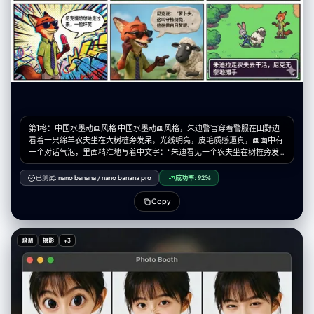
第1格：中国水墨动画风格 中国水墨动画风格，朱迪警官穿着警服在田野边
看着一只绵羊农夫坐在大树桩旁发呆，光线明亮，皮毛质感逼真，画面中有
一个对话气泡，里面精准地写着中文字：“朱迪看见一个农夫坐在树桩旁发
呆” 第2格：吉卜力手绘风 宫崎骏吉卜力工作室手绘动画风格，清新的水彩
质感，绿色的草地和蓝天，朱迪正在询问，绵羊农夫兴奋地指着树桩解释，
已测试:
nano banana
/
nano banana pro
成功率:
92%
画面治愈，画面中有一个对话气泡，里面精准地写着中文字：“农夫说：'昨
天有只兔子撞死在这，我在等下一只。'” 第3格：1930s复古橡皮管风 1930
Copy
年代复古橡皮管动画风格，黑白胶片质感，类似于《茶杯头》风格，朱迪大
惊失色，身体夸张地后仰，耳朵竖得笔直且拉得很长，眼睛瞪得像碟子一样
大，表情不可置信，带锯齿边的复古对话气泡里精准地写着中文字：“朱迪
暗调
摄影
+3
大惊失色：'什么？竟然指望这种偶然？'” 第4格：蜘蛛侠平行宇宙美漫风
《蜘蛛侠：平行宇宙》美漫波普艺术风格，半调网点效果，色差故障艺术，
尼克慢悠悠地走过来，戴着墨镜，手里拿着一根爪爪冰棍，一脸坏笑，背景
有动态涂鸦线条，漫画风格对话气泡里精准地写着中文字：“尼克慢悠悠地
走过来，一脸坏笑” 第5格：阿德曼黏土动画风 阿德曼工作室黏土动画风
格，定格动画，类似于《小鸡快跑》的质感，能看到橡皮泥上的指纹细节，