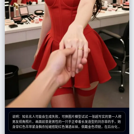
说明：知名名人可能会生成失败，可换图片模型试试 一张超写实的第一人称
男友视角照片，画面前景是男性的一只手正牵着长发造型的刘亦菲的手，她
身穿红色吊带紧身胸衣短裙搭配红色薄透丝袜，佩戴金色项链，在后台化妆
间内眼神迷人地注视着镜头，背景可见摆满化妆品的桌子及带灯泡的化妆镜