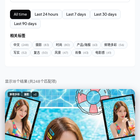
All time
Last 24 hours
Last 7 days
Last 30 days
Last 90 days
相关标签
中文
摄影
时尚
产品/海报
鲜艳多彩
(248)
(83)
(80)
(63)
(56)
写实
复古
风景
肖像
电影感
(52)
(50)
(47)
(43)
(41)
显示18个结果
(共248个匹配项)
鲜艳多彩
摄影
+2