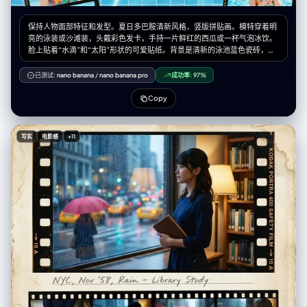
保持人物面部特征和发型。夏日多巴胺清新风格，竖版拼贴画。模特穿着明
亮的泳装或沙滩装，头戴彩色发卡，手持一片鲜红的西瓜或一杯气泡冰饮。
脸上贴着“水滴”和“太阳”形状的可爱贴纸。背景是清新的泳池蓝色瓷砖，带
有波光粼粼的水面效果。手绘涂鸦包括游泳圈、棕榈树和太阳眼镜。周围环
绕着几张胶卷底片边框的照片。阳光明媚的自然光，高清晰度，清爽活力
已测试:
nano banana
/
nano banana pro
成功率:
97%
感。
Copy
写实
电影感
+11