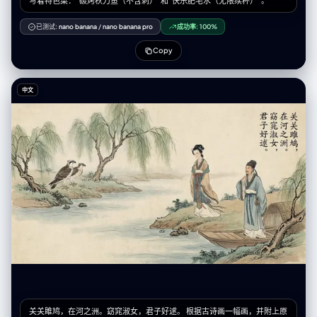
写着特色菜：“碳烤秋刀鱼（不含刺）”和“快乐肥宅水（无限续杯）”。
已测试:
nano banana
/
nano banana pro
成功率:
100%
Copy
中文
关关雎鸠，在河之洲。窈窕淑女，君子好逑。 根据古诗画一幅画，并附上原