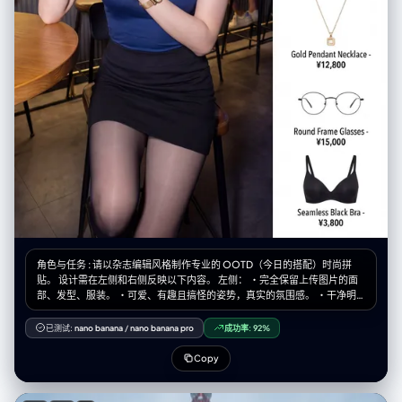
纸板棕。模块设计显得普通、重复、缺乏个性。展示那些非常平庸的产品。
第5级（最底层）：拉完了 调研填充标准：调研中发现的公认“避雷针”、“智
商税”、灾难级失败产品或甚至不如没有的存在，必须要写上具体的产品或
品牌或者人名不要含糊其辞。 视觉表现：挤在画面最底部或角落，视觉空间
被压缩。色调为绝望黑、惨白，并带有明显的数字故障（Glitch）、破碎或
腐烂的视觉效果。展示那些著名的“翻车”产品，并配以警示性短语（如“快
逃”、“大冤种”）。
角色与任务 : 请以杂志编辑风格制作专业的 OOTD（今日的搭配）时尚拼
贴。 设计需在左侧和右侧反映以下内容。 左侧： ・完全保留上传图片的面
部、发型、服装。 ・可爱、有趣且搞怪的姿势，真实的氛围感。 ・干净明
亮，杂志品质的照片。 ・宽度占整体的60%。 右侧： ・在干净的白色背景
上整理好的商品网格 ・[数量]个独立商品模块垂直排列 ・最后的商品是配置
已测试:
nano banana
/
nano banana pro
成功率:
92%
了根据图像推测的内衣（胸罩、T 恤等）。 ・各模块包含的内容： 商品照片
（白色背景裁剪、电子商务风格） 商品名称 价格 ・宽度占整体的40%。 展
Copy
示商品示例： 1.[商品1] - ¥[价格] 2.[商品2] - ¥[价格] 3.[商品3] - ¥[价格] 4.
[商品4] - ¥[价格] 5.[商品5] - ¥[价格] 6.[商品6] - ¥[价格] 排版： ・现代的
无衬线体（简洁、极简） ・商品名使用中等粗细 ・价格加粗 整体风格： ・