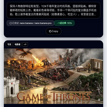
保持人物面部特征和发型。Y2K千禧年复古时尚风格，竖版拼贴画。模特穿
着鲜艳的短款上衣，戴着彩色串珠项链，手持一个带闪钻的复古翻盖手机自
拍。脸上装饰着复古的像素风贴纸（如像素爱心、吃豆人）。背景是全息镭
射材质的纹理，散落着CD光盘和旧电脑窗口弹窗的图案。周围有3-4个拍
立得风格的照片框展示不同角度。高饱和度色彩，迷幻电子感，时尚杂志封
已测试:
nano banana
/
nano banana pro
成功率:
92%
面感。
Copy
写实
电影感
+11