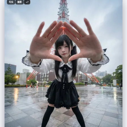
写实
摄影
+7
明亮、清爽、专业 ・像 Instagram 时尚博主 ・简洁且留有空间的布局 ・调
色板：自然色、白色、柔和的灰色 ・专业商品照片质量