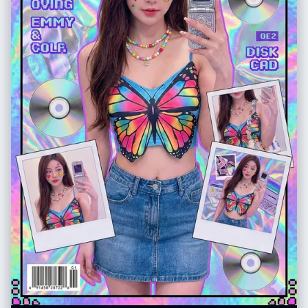
朝向镜头 • 身体大幅向前探向镜头 • 扭转躯干、交叉双腿或弓起背部，形成
更具动感的身体线条 – 允许使用复杂姿势，例如： • 两只手都靠近镜头，摆
出手势（比耶、三角形、用手指做画框、指向观者等） • 双脚都朝向镜头 •
一只手和一只脚同时作为前景的大型元素 • 脸部靠近镜头，同时手或脚也在
透视关系中出现 – 即使在极端透视缩短下，也要保持合理可信的人体结构 机
位与态度（随机化）： – 随机改变相机角度与方向（朝上、朝下、侧向、倾
斜构图），同时保持画面构图视觉上平衡、有冲击力 – 气质保持酷、从容，
自信，偏向时尚大片或街头风格，具体依照原始穿搭气质 – 面部表情可以变
化（严肃、俏皮、自信、神秘等），但必须始终看起来是同一个人 光线与画
面渲染： – 保持真实的阴影以及与地面 / 地板的接触关系 – 高分辨率与清晰
细节，能看到皮肤纹理、布料纹理以及材质高光 变化与随机性： – 每一张小
图都应当与其他小图有明显区别，在以下方面保持多样化： • 相机角度 • 姿
势类型 • 哪些身体部位最靠近镜头 • 构图方向（正向、倾斜、俯视、仰视
等） – 避免一再重复完全相同的「单脚贴近镜头」构图，要呈现丰富多样的
动态姿势和机位变化 严格规则： – 不要把人物换成别人 – 不要改变服装类
型；只能通过姿势、视角以及衣物的自然运动来改变表现方式 – 不要把场景
移动到指定经纬度以外的地点；始终保持在指定经纬度地点的合理延展范围
内 – 不要添加文字、标志、水印或图形设计元素 – 不要改成油画、插画或动
漫风格；必须保持照片级写实效果