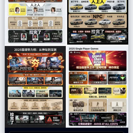
眼神。人物是清晰的，但被包裹在浓郁的氛围中。 辅图策略（抽象氛围）：
在底部的两条胶片中，可以更大胆地使用遮挡、极度虚化和反射，让人与环
境融为一体。 B. 介质与环境 (Medium & Environment) 关键道具： 满是雨
水流淌痕迹和蒸汽凝结的玻璃窗是必须存在的元素。 场景设定： 永远是深
秋或冬日的湿润都市（如纽约）。街道湿滑，反射着霓虹灯光。空气是潮
湿、寒冷的。 C. 色彩哲学 (Color Philosophy) 基调： 柔和、压抑、像油画
般的低饱和度色调（灰、褐、深蓝、墨绿）。 视觉刺点 (Punctum)： 必须
利用画面中的元素制造高饱和度的色彩爆发。经典的“Leiter式”色彩包括：
鲜红色的伞、明黄色的出租车或雨衣、翠绿色的信号灯、宝蓝色的霓虹牌。
D. 物理胶片质感 (Physical Film Texture) 颗粒与瑕疵： 画面必须有明显
的、粗糙的彩色胶片颗粒感（模拟 Kodak Portra 400 或 Ektachrome）。
加入暗房冲印的真实瑕疵：轻微划痕、灰尘点、水渍干涸的痕迹，以及相纸
边缘的磨损和泛黄感。 4. 输出版式要求：电影感胶片印样 (Layout
Specification) 你输出的最终图像是一张完整的摄影印样相纸实体。版式必
须严格遵循“电影感横幅式”结构，并包含所有真实的物理元素： 整体载体：
一张旧的、有纹理的厚重摄影相纸。 【顶部区域：电影感横幅主图】(The
Cinematic Hero Shot) 内容： 1张巨大的横幅照片。这是整张作品的核心。
基于用户输入的人物，将其置于一个精心布光的雨天窗边场景中。人物主体
必须是中近景肖像（Medium Close-up），清晰锐利，眼神有光。 胶片标
识： 图像两侧必须有完整的胶片齿孔。边缘印有模拟的胶卷信息，例
如："KODAK PORTRA 400 SAFETY FILM" 以及帧号（如 "→ 10 A"）。 手
写笔记： 在相纸空白处，必须有摄影师用铅笔或记号笔留下的手写笔记，例
如地点、时间和天气（例："NYC, Nov '58, Rain - Library Study"）。 【底
部区域：连续胶片条】(The Film Strips) 布局： 主图下方平行的两条胶片底
片条，每条 4 张小图，共 8 张。 胶片标识： 上下两侧都有连续的齿孔，边
缘有连续的帧号（上排 1A-4A，下排 5A-8A）。 内容规划： 上排胶片条
（细节与呼应）： 4张小图，侧重于主图的补充。例如：人物手部拿着书的