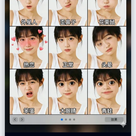
尼克摘下墨镜指着绵羊农夫对朱迪解释，尼克有标志性的宽嘴大牙，表情滑
稽，黏土质感的对话气泡里精准地写着中文字：“尼克说：'萝卜头，这叫守
株待兔，他在做白日梦呢。'” 第6格：16位像素游戏风 16位复古像素艺术风
格，超级任天堂游戏画面，鲜艳的像素色块，朱迪无奈地拉着绵羊农夫去劳
动，尼克在后面摊手耸肩，像RPG游戏的过关画面，游戏对话框里精准地写
着中文字：“朱迪拉走农夫去干活，尼克无奈地摊手”