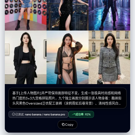
extended ground + Beat 1 & 2. * *Middle (Ascending):* Beat 3, 4, 5
winding upwards. * *Top (Background):* Beat 6 & 7 fading into the
atmosphere. 3. **Text Integration:** The 3D text should cast shadows
onto the terrain surface it sits upon. # Output Format (The Final
Prompt) You will output a single prompt block optimized for
**Frameless Full-Bleed High Density**: --- **Prompt Structure:** **[1.
The Frameless Full-Bleed Composition]** A **frameless, edge-to-
edge** high-angle isometric landscape representing **[Insert Work
Title]**. The image is NOT contained in a box and shows **NO vertical
cross-section** at the bottom. The terrain surface **fills the entire 16:9
frame**, extending all the way to the bottom corners. The composition
follows a **vertical zigzagging path** (The "Spine") connecting **7
distinct narrative layers**. **[2. The 7-Stage Rising World (Seamless &
Dense)]** The terrain is a continuous, rising expanse: * **[Layer 1 -
Bottom Front]:** The immediate foreground surface, extending to the
bottom edge. **Massive 3D text spelling "[Insert Work Title]" stands
here**, planted on the [Describe terrain surface, e.g., desert
sand/cobblestone street]. Beside it is [Describe Scene 1]. * **[Layer 2
基于[上传人物图片]并严苛保持面部特征不变，生成一张极具时尚感和网络
- Front Right]:** The path climbs to [Describe Scene 2]. * **[Layer 3 -
热门度的3x3九宫格拼贴照片，九个独立画面分别展示该人物身着：酷飒街
Mid-Left]:** Stacked above, [Describe Scene 3]. * **[Layer 4 - Center
头风黑色Oversized卫衣配工装裤（涂鸦霓虹后巷背景）、清纯性感风白色
Core]:** A dense transition zone featuring [Describe Scene 4]. * **
丝绸吊带睡裙外搭针织衫（柔光慵懒卧室窗边背景）、紧身塑形时尚瑜伽套
[Layer 5 - Mid-Right Elevated]:** Rising steeply to [Describe Scene 5].
装（高端采光健身房背景）、复古Y2K辣妹短T恤配低腰牛仔裙（千禧风彩
已测试:
nano banana
/
nano banana pro
成功率:
92%
* **[Layer 6 - Upper Left]:** [Describe Scene 6]. * **[Layer 7 - Top
色充满CD的房间背景）、华丽黑色高开叉亮片晚礼服（城市天际线天台酒
Peak]:** The highest point featuring [Describe Scene 7]. * *Note:* The
吧夜景背景）、前卫赛博朋克机能风束带装束（未来感雨夜街道蓝紫光背
Copy
layout is organic. The bottom edge shows the **continuous surface
景）、都市摩登风廓形西装内搭露脐装（极简高级艺术馆背景）、热辣度假
material** of the terrain, NOT a cutaway slice. **[3. The Character's
风比基尼配透明防晒罩衫（奢华海景泳池日落背景）以及静奢老钱风粗花呢