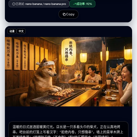
（映出背影），采用直射闪光灯摄影风格，8K极致细节真实质感。
已测试:
nano banana
/
nano banana pro
成功率:
92%
Copy
动漫
中文
温暖的日式居酒屋暖黄灯光。店长是一只系着头巾的柴犬，正在认真地烤
串。吧台前的灯笼上写着汉字：“拒绝内卷，只想撸串”。墙上的菜单木牌上