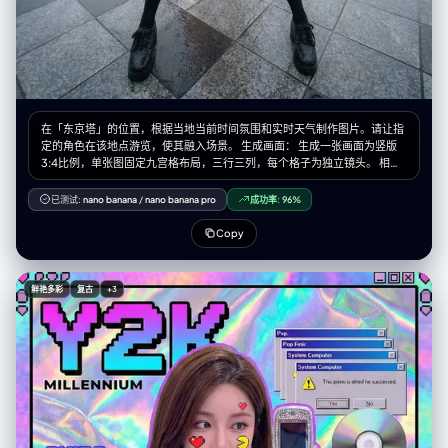
在「东京塔」的位置，根据当地当前时间氛围和实时天气制作图片。请让指
定的角色在该地点游览，使其融入场景。 生成画面： 生成一张画面为竖版
3:4比例，单张图固定九宫格布局，三行三列，每个格子为独立镜头。 相机
与视角： – 使用超广角或鱼眼感的镜头（大约等效全画幅 12–18mm 的观
感） – 相机角度必须与原图有显著变化，可以使用的夸张机位包括： • 从正
已测试:
nano banana
/
nano banana pro
成功率:
96%
下方向上看的仰视视角 • 从正上方向下看的俯视视角 • 贴近地面的超低机位
• 从上往下的高机位 • 倾斜的「荷兰角度」构图 – 始终营造强烈的透视缩短
Copy
效果：离镜头最近的身体部位显得巨大，其余身体在透视中向远处延伸 – 最
终效果必须像一张大胆的时尚或街拍照片，完全写实，而不是插画或二次元
风格 靠近镜头的身体部位（1–2 个，有时 3 个）： – 每一张编辑图中，选择
鲜艳多彩
复古
+3
一到两个主要身体部位极度靠近镜头（在更复杂的姿势中，有时可以是三
个） – 在不同图像之间要变化这些部位，不要总是同一个地方靠近镜头 – 可
以靠近镜头的身体部位包括： • 一只或两只手 / 手指向镜头伸出 • 一只或两
只脚 / 鞋子 / 靴子贴近镜头 • 膝盖或大腿 • 脸部非常靠近镜头 • 在前倾姿态
中靠近镜头的肩膀或胸部 – 选中的身体部位应当极度接近镜头，几乎要碰到
镜头，可清晰看到皮肤纹理、布料纹理和真实的广角畸变 姿势与整体身体
（复杂且多变）： – 创造与极端视角相匹配的强烈、酷炫、充满动感的姿势
– 随机使用不同类型的姿态，包括： • 站立姿势中，一条腿或一只手朝镜头
伸出 • 蹲下或贴地半蹲 • 坐在地面上或坐在物体上 • 平躺在地面上，腿或脚