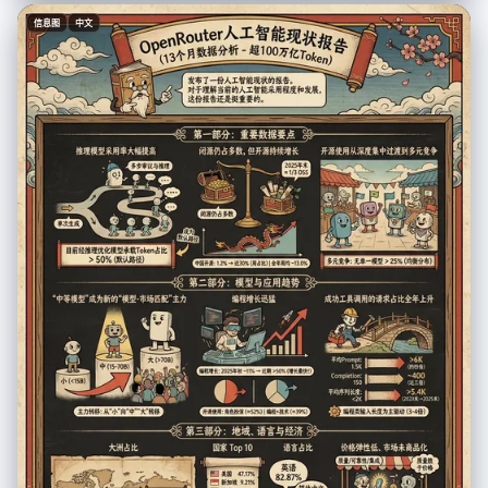
Ascent]** **[Insert Character Name]** appears as a recurring
小香风外套套装（古典欧式庄园庭院背景），整体画面追求高级杂志大片质
miniature figure throughout the climb: 1. [Action at Layer 1 near the Title]
信息图
中文
感、光影迷人且富有潮流张力。
2. [Action at Layer 2] 3. [Action at Layer 3] 4. [Action at Layer 4] 5.
[Action at Layer 5] 6. [Action at Layer 6] 7. [Action at Layer 7] **[4. The
Branding & Atmosphere]** **No frames, no borders, no cross-
sections.** Lighting is cinematic and volumetric. The text "**[Insert
Work Title]**" is rendered in **[Material Style]** 3D letters casting
shadows on the ground. Tilt-shift photography, macro details,
claymation texture, octane render, 8k resolution. --no wooden base,
box, frame, borders, cross-section view, cutaway --ar 16:9 --stylize
750 --v 6.0 --- # User Input The user will provide **[Work Title] +
[Character Name]**.