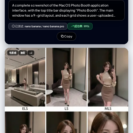
A complete screenshot of the MacOS Photo Booth application
interface, with the top title bar displaying "Photo Booth". The main
window has a 9-grid layout, and each grid shows a user-uploaded
person with different funny effects applied. At the bottom of each
grid, there are white Chinese subtitles: First row: Alien, Crooked Nose,
已测试:
nano banana
/
nano banana pro
成功率:
99%
Chipmunk; Second row: Madly in Love, Normal, Dizzy; Third row: Fool,
Big Eyes, Frog. At the bottom is a gray control bar with left and right
Copy
arrows, four navigation dots (the first one is blue), and an "Effects"
button. The background is dark and blurred.
电影感
摄影
+2