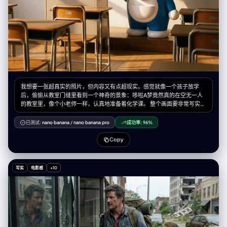
我想要一张超真实的照片，但内容又有点超现实。感觉就像一个孩子放学
后，偷偷从教室门缝里看到一个神奇的景象：哆啦A梦竟然真的在空无一人
的教室里，像个小老师一样，认真地准备着化学课。 整个画面要非常写实，
但又充满了童话般的温馨和惊奇。 画面内容 主体： 哆啦A梦本人，活生生地
站在教室的讲台前面，而不是画在黑板上。他看起来是立体的，有光滑的质
已测试:
nano banana
/
nano banana pro
成功率:
96%
感，就像动画里走出来的一样，但又完美地融入了这个真实的环境里。 人物
细节：哆啦A梦站在讲台旁，身体微微侧着，表情认真又亲切，仿佛在思考
Copy
怎么给大雄他们讲课。 他的一只手拿着一根小小的教鞭，指向他身后的黑
板。 他的黄色铃铛在教室的光线下有微微的反光，肚子上的四维口袋看起来
鼓鼓的。 背景细节（黑板）：他身后的黑板上，画着一幅用各色粉笔手写的
写实
电影感
+10
化学元素周期表。这个周期表看起来就像是哆啦A梦刚刚亲手画上去的，色
彩丰富，带有一点可爱的风格。 可以用不同颜色的粉笔（比如黄色、蓝色、
粉色）来区分不同的元素区域，让整个画面色彩更丰富。 文字： 在黑板的
顶上或者角落，用可爱的粉笔字体写上标题：“哆啦A梦的科学教室”。 环境
与构图 场景： 一间普通的日本教室，桌椅摆放整齐，夕阳的余晖从窗户照
进来，营造出一种安静、温暖的氛围。 构图： 画面比例是4:3。从学生的座
位视角看过去，哆啦A梦和讲台在画面的中心位置。 前景： 画面最前面可以