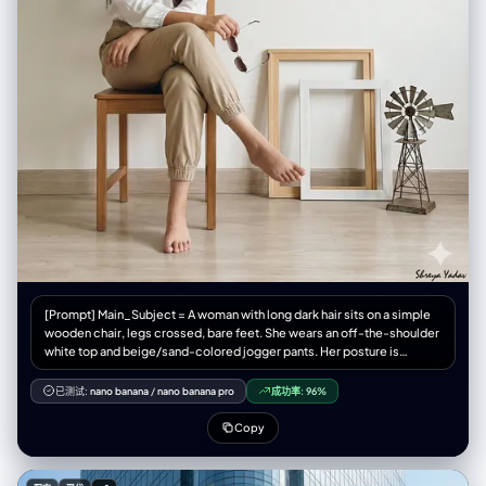
自信，偏向时尚大片或街头风格，具体依照原始穿搭气质 – 面部表情可以变
化（严肃、俏皮、自信、神秘等），但必须始终看起来是同一个人 光线与画
面渲染： – 保持真实的阴影以及与地面 / 地板的接触关系 – 高分辨率与清晰
细节，能看到皮肤纹理、布料纹理以及材质高光 变化与随机性： – 每一张小
图都应当与其他小图有明显区别，在以下方面保持多样化： • 相机角度 • 姿
势类型 • 哪些身体部位最靠近镜头 • 构图方向（正向、倾斜、俯视、仰视
等） – 避免一再重复完全相同的「单脚贴近镜头」构图，要呈现丰富多样的
动态姿势和机位变化 严格规则： – 不要把人物换成别人 – 不要改变服装类
型；只能通过姿势、视角以及衣物的自然运动来改变表现方式 – 不要把场景
移动到指定经纬度以外的地点；始终保持在指定经纬度地点的合理延展范围
内 – 不要添加文字、标志、水印或图形设计元素 – 不要改成油画、插画或动
漫风格；必须保持照片级写实效果
[Prompt] Main_Subject = A woman with long dark hair sits on a simple
wooden chair, legs crossed, bare feet. She wears an off-the-shoulder
white top and beige/sand-colored jogger pants. Her posture is
relaxed as she looks to the left, gazing intently at the artwork. She
holds a pair of sunglasses/reading glasses in her right hand. Artwork =
已测试:
nano banana
/
nano banana pro
成功率:
96%
A large black-and-white pencil/charcoal drawing hangs on the right
wall. It is a dramatic, high-contrast portrait of the same woman wearing
Copy
the same outfit. Background = Smooth white minimalist wall that
creates a clean, modern aesthetic. Additional_Elements = Two empty
wooden frames stacked on the floor (one large natural wood, one