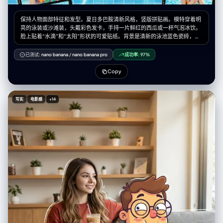
保持人物面部特征和发型。夏日多巴胺清新风格，竖版拼贴画。模特穿着明
亮的泳装或沙滩装，头戴彩色发卡，手持一片鲜红的西瓜或一杯气泡冰饮。
脸上贴着“水滴”和“太阳”形状的可爱贴纸。背景是清新的泳池蓝色瓷砖，带
有波光粼粼的水面效果。手绘涂鸦包括游泳圈、棕榈树和太阳眼镜。周围环
绕着几张胶卷底片边框的照片。阳光明媚的自然光，高清晰度，清爽活力
已测试:
nano banana
/
nano banana pro
成功率:
97%
感。
Copy
写实
电影感
+14