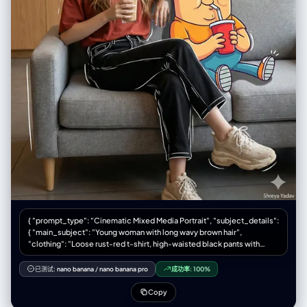
{ "prompt_type": "Cinematic Mixed Media Portrait", "subject_details":
{ "main_subject": "Young woman with long wavy brown hair",
"clothing": "Loose rust-red t-shirt, high-waisted black pants with
white sketch-style outlines, chunky beige sneakers", "pose":
"Relaxing on a modern grey sofa, holding a tall iced coffee, smiling
已测试:
nano banana
/
nano banana pro
成功率:
100%
softly and looking to the left", "companion_character": "Large cartoon
character Oggie with glasses, bright colors, exaggerated
Copy
expressions, holding a red cup with a straw" }, "environment": {