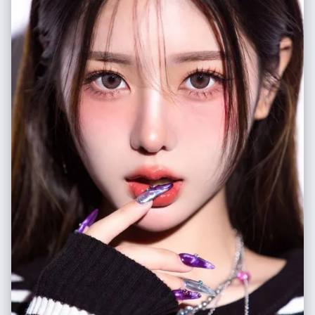
rendered using dense application of black chalk with white accents for
sheen. Her expression is haughty and imperious, with detailed dark
blue eyes. She is depicted forming a heart shape with her hands,
referencing her 'Mero Mero Mellow' technique. She wears a revealing
red blouse with purple geometric patterns and gold snake-shaped
earrings, drawn with vibrant colored chalks.", "medium_texture": "The
image preserves the dusty, matte quality of the chalk. Visible hatching
and cross-hatching strokes create shading on her clothing and hair.
Smudged areas on the green slate indicate where colors have been
blended by hand.", "surrounding_elements": "To the right of the
character, vertical Japanese text reading '海賊女帝' (Pirate Empress) is
written in crisp white chalk." }, "environment": { "location": "A standard
Japanese school classroom.", "foreground_elements": "A wooden
teacher's desk occupies the lower foreground. Scattered across the
surface are a yellow box of colored chalks, loose sticks of red, white,
and blue pastel chalk, and a dust-covered black felt eraser.",
"background_elements": "The green chalkboard spans the width of
the frame, bordered by a metallic chalk tray containing accumulated
chalk dust. The wall above is a plain, off-white plaster, featuring a small
mounted speaker box.", "atmosphere": "Quiet and academic, with a
sense of stillness suggesting the room is currently unoccupied." },
"lighting": { "type": "Diffuse ambient classroom lighting.", "quality":
"Soft, nondirectional illumination provided by overhead fluorescent
fixtures mixed with daylight from windows on the left. The light is even,
preventing glare on the chalkboard surface while highlighting the
texture of the chalk.", "color_temperature": "Neutral white,
approximately 5000K, ensuring accurate color rendition of the red