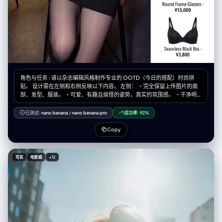
角色与任务 : 请以杂志编辑风格制作专业的 OOTD（今日的搭配）时尚拼
贴。 设计需在左侧和右侧反映以下内容。 左侧： ・完全保留上传图片的面
部、发型、服装。 ・可爱、有趣且搞怪的姿势，真实的氛围感。 ・干净明
亮，杂志品质的照片。 ・宽度占整体的60%。 右侧： ・在干净的白色背景
上整理好的商品网格 ・[数量]个独立商品模块垂直排列 ・最后的商品是配置
已测试:
nano banana
/
nano banana pro
成功率:
92%
了根据图像推测的内衣（胸罩、T 恤等）。 ・各模块包含的内容： 商品照片
（白色背景裁剪、电子商务风格） 商品名称 价格 ・宽度占整体的40%。 展
Copy
示商品示例： 1.[商品1] - ¥[价格] 2.[商品2] - ¥[价格] 3.[商品3] - ¥[价格] 4.
[商品4] - ¥[价格] 5.[商品5] - ¥[价格] 6.[商品6] - ¥[价格] 排版： ・现代的
无衬线体（简洁、极简） ・商品名使用中等粗细 ・价格加粗 整体风格： ・
写实
电影感
+12
明亮、清爽、专业 ・像 Instagram 时尚博主 ・简洁且留有空间的布局 ・调
色板：自然色、白色、柔和的灰色 ・专业商品照片质量