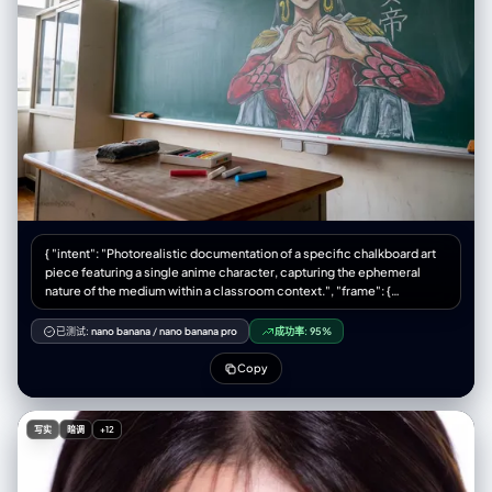
"camera_style": "Cinematic realism, 35mm wide lens", "angle": "wide
shot establishing environment", "shot_type": "full body walking away
from camera slightly", "aspect_ratio": "16:9", "texture": "detailed
foliage, crisp sunlight, natural colors" }, "background": { "setting":
"ruined city street reclaimed by nature", "wall_color": "concrete
covered in ivy", "elements": [ "rusted cars", "tall grass cracking
through pavement", "collapsed building in distance", "deer visible in
background" ], "atmosphere": "quiet, desolate, beautiful decay",
"lighting": "overcast soft daylight, diffuse shadows, melancholy feel" }
}
{ "intent": "Photorealistic documentation of a specific chalkboard art
piece featuring a single anime character, capturing the ephemeral
nature of the medium within a classroom context.", "frame": {
"aspect_ratio": "4:3", "composition": "A centered medium shot
focusing on the chalkboard mural. The composition includes the
已测试:
nano banana
/
nano banana pro
成功率:
95%
teacher's desk in the immediate foreground to provide scale, with the
artwork of the single character dominating the background space.",
Copy
"style_mode": "documentary_realism, texture-focused, ambient
naturalism" }, "subject": { "primary_subject": "A large-scale, intricate
chalk drawing of Boa Hancock from 'One Piece' on a standard green
写实
暗调
+12
classroom blackboard.", "visual_details": "The illustration depicts Boa
Hancock in a commanding pose, positioned centrally on the board.
She is drawn with her signature long, straight black hair with a hime cut,