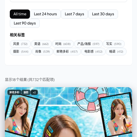
All time
Last 24 hours
Last 7 days
Last 30 days
Last 90 days
相关标签
风景
英语
时尚
产品/海报
写实
(732)
(662)
(608)
(597)
(590)
摄影
肖像
鲜艳多彩
电影感
暗调
(544)
(539)
(457)
(452)
(412)
显示18个结果
(共732个匹配项)
鲜艳多彩
摄影
+2