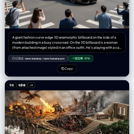
A giant fashion curve edge 3D anamorphic billboard on the side of a
modern building in a busy crossroad. On the 3D billboard is a woman
(from attached image) styled in an office outfit. He's playing with a car
toys inside billboard but his hand come out off the billboard and
holding the actual size car on the street. Next to him, bold text styled
已测试:
nano banana
/
nano banana pro
成功率:
97%
like a luxury fashion slogan reads: “Shreya Yadav Ai Queen” with tagline
"JUST MAKE IT FUN" inside 3D billboard. The 3D billboard mixes high-
Copy
fashion elegance with humorous anamorphic style image. Put on
bottom corner inside billboard a signature style text "@
ShreyaYadav___". Photorealistic, stylish, culturally modern, and
写实
电影感
+11
meme-inspired. 3:4 framing. Signature: Shreya Yadav