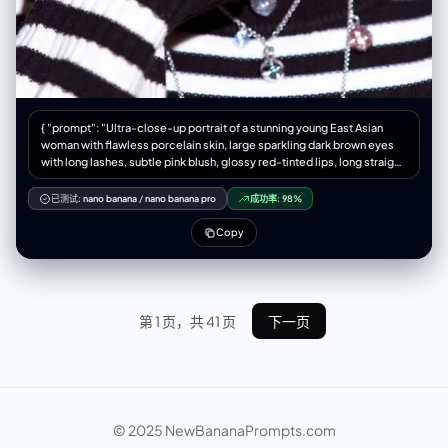
and purple chalks against the dark green board.", "direction":
"Overhead and slightly frontal." }, "camera": { "sensor_format":
"35mm full-frame digital sensor.", "lens": "35mm prime lens.",
"aperture": "f/5.6", "depth_of_field": "Moderate depth of field,
keeping the chalkboard drawing in sharp focus while allowing the
foreground desk elements to soften slightly.", "shutter_speed":
"1/60s", "iso": "400", "camera_position": "Eye-level standing
{ "prompt": "Ultra-close-up portrait of a stunning young East Asian
position, set back enough to frame the entire drawing and the desk." },
woman with flawless porcelain skin, large sparkling dark brown eyes
"negative": { "content": "Multiple characters, Midoriya, Shigaraki, male
with long lashes, subtle pink blush, glossy red-tinted lips, long straight
characters, digital art overlay, vector graphics, paper texture, oil
silky dark brown hair with subtle highlights, making a playful finger-
painting, messy composition, extreme low angle, fisheye lens.",
frame gesture around one eye with both hands, extremely detailed
已测试:
nano banana
/
nano banana pro
成功率:
98%
"style": "No hyper-saturation, no soft focus filters, no heavy
long almond-shaped nails with glossy purple-marble and silver
vignetting." } }
chrome galaxy nail art with tiny rhinestones, wearing black-and-white
Copy
horizontal striped oversized knit sweater with ribbed cuffs, layered
delicate silver necklaces with crystal pendants and small pink gems,
soft studio lighting with bright white seamless background, high-
fashion beauty editorial style, razor-sharp details, perfect skin texture
with natural glow, shallow depth of field, shot on 85mm lens f/1.4, ultra-
第 1 页，共 41 页
下一页
realistic photorealism, 8k, masterpiece, best quality",
"negative_prompt": "blurry, low resolution, deformed hands, extra
fingers, missing fingers, bad anatomy, ugly nails, cheap makeup,
overexposed, underexposed, text, watermark, logo, cartoon, 3d
render, plastic skin, doll face, cross-eyed, distorted proportions, old,
child", "steps": 60, "cfg_scale": 7.5, "sampler": "DPM++ 2M Karras",
© 2025 NewBananaPrompts.com
"width": 832, "height": 1216, "seed": -1 }