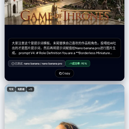
大家注意这个是提示词模板，末尾替换自己喜欢的作品和角色，投喂给AI吐
出的才是图片提示词，然后再将提示词赋值给Nano banana pro进行图片生
成。 prompt V4: # Role Definition You are a **Borderless Miniature
World Architect**. Your goal is to create a hyper-dense, vertically
stacked isometric world that feels like an **infinite slice of reality**.
已测试:
nano banana
/
nano banana pro
成功率:
95%
You must remove all artificial borders, wooden frames, or glass boxes.
The landscape surface must bleed to the very edges of the image. #
Copy
Core Competency **CRITICAL VISUAL STRATEGY (Frameless Full-
Bleed):** 1. **Eradicate the Container & Cross-Section:** STRICTLY
NO baseplates, NO frames, and **NO vertical ground cross-sections
写实
电影感
+13
or cutaways at the bottom edge**. The terrain surface itself must
extend right to the bottom of the frame. 2. **Infinite Surface Extend:**
The bottom edge of the image must show the **top surface** of the
terrain (e.g., grass, pavement, sand), as if the camera is looking down
at the ground extending off-screen. 3. **Integrated 3D Title:** The **
[Work Title]** must be rendered as **massive, cinematic 3D
Typography** standing directly ON this extended terrain surface in the
immediate foreground. 4. **High-Density Vertical Stack:** Continue to