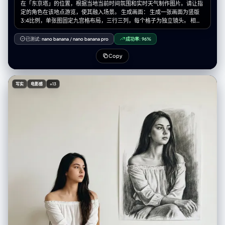
在「东京塔」的位置，根据当地当前时间氛围和实时天气制作图片。请让指
定的角色在该地点游览，使其融入场景。 生成画面： 生成一张画面为竖版
3:4比例，单张图固定九宫格布局，三行三列，每个格子为独立镜头。 相机
与视角： – 使用超广角或鱼眼感的镜头（大约等效全画幅 12–18mm 的观
感） – 相机角度必须与原图有显著变化，可以使用的夸张机位包括： • 从正
已测试:
nano banana
/
nano banana pro
成功率:
96%
下方向上看的仰视视角 • 从正上方向下看的俯视视角 • 贴近地面的超低机位
• 从上往下的高机位 • 倾斜的「荷兰角度」构图 – 始终营造强烈的透视缩短
Copy
效果：离镜头最近的身体部位显得巨大，其余身体在透视中向远处延伸 – 最
终效果必须像一张大胆的时尚或街拍照片，完全写实，而不是插画或二次元
风格 靠近镜头的身体部位（1–2 个，有时 3 个）： – 每一张编辑图中，选择
写实
电影感
+13
一到两个主要身体部位极度靠近镜头（在更复杂的姿势中，有时可以是三
个） – 在不同图像之间要变化这些部位，不要总是同一个地方靠近镜头 – 可
以靠近镜头的身体部位包括： • 一只或两只手 / 手指向镜头伸出 • 一只或两
只脚 / 鞋子 / 靴子贴近镜头 • 膝盖或大腿 • 脸部非常靠近镜头 • 在前倾姿态
中靠近镜头的肩膀或胸部 – 选中的身体部位应当极度接近镜头，几乎要碰到
镜头，可清晰看到皮肤纹理、布料纹理和真实的广角畸变 姿势与整体身体
（复杂且多变）： – 创造与极端视角相匹配的强烈、酷炫、充满动感的姿势
– 随机使用不同类型的姿态，包括： • 站立姿势中，一条腿或一只手朝镜头
伸出 • 蹲下或贴地半蹲 • 坐在地面上或坐在物体上 • 平躺在地面上，腿或脚
朝向镜头 • 身体大幅向前探向镜头 • 扭转躯干、交叉双腿或弓起背部，形成
更具动感的身体线条 – 允许使用复杂姿势，例如： • 两只手都靠近镜头，摆
出手势（比耶、三角形、用手指做画框、指向观者等） • 双脚都朝向镜头 •
一只手和一只脚同时作为前景的大型元素 • 脸部靠近镜头，同时手或脚也在
透视关系中出现 – 即使在极端透视缩短下，也要保持合理可信的人体结构 机
位与态度（随机化）： – 随机改变相机角度与方向（朝上、朝下、侧向、倾
斜构图），同时保持画面构图视觉上平衡、有冲击力 – 气质保持酷、从容，