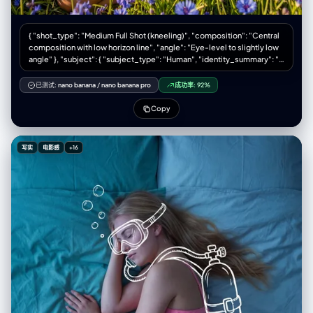
Core]:** A dense transition zone featuring [Describe Scene 4]. * **
[Layer 5 - Mid-Right Elevated]:** Rising steeply to [Describe Scene 5].
* **[Layer 6 - Upper Left]:** [Describe Scene 6]. * **[Layer 7 - Top
{ "shot_type": "Medium Full Shot (kneeling)", "composition": "Central
Peak]:** The highest point featuring [Describe Scene 7]. * *Note:* The
composition with low horizon line", "angle": "Eye-level to slightly low
layout is organic. The bottom edge shows the **continuous surface
angle" }, "subject": { "subject_type": "Human", "identity_summary": "A
material** of the terrain, NOT a cutaway slice. **[3. The Character's
young woman with long, dark, windblown hair kneeling in a field.",
Ascent]** **[Insert Character Name]** appears as a recurring
"visual_signature": { "facial_signature": { "face_shape": "Defined
miniature figure throughout the climb: 1. [Action at Layer 1 near the Title]
已测试:
nano banana
/
nano banana pro
成功率:
92%
jawline, prominent cheekbones, side profile view", "eye_details":
2. [Action at Layer 2] 3. [Action at Layer 3] 4. [Action at Layer 4] 5.
"Closed, relaxed eyelids with dark lashes", "nose_details": "Straight,
[Action at Layer 5] 6. [Action at Layer 6] 7. [Action at Layer 7] **[4. The
Copy
slightly upturned tip", "lip_details": "Natural shape, closed, relaxed
Branding & Atmosphere]** **No frames, no borders, no cross-
mouth", "cheek_and_jaw": "Sculpted features highlighted by hard
sections.** Lighting is cinematic and volumetric. The text "**[Insert
sunlight", "unique_features": "Serene expression, head tilted back
Work Title]**" is rendered in **[Material Style]** 3D letters casting
写实
电影感
+16
slightly" }, "body_signature": { "build": "Slender, fit physique",
shadows on the ground. Tilt-shift photography, macro details,
"proportions": "Natural", "skin_tone_and_texture": "Tanned, smooth
claymation texture, octane render, 8k resolution. --no wooden base,
skin, sun-kissed", "height_estimation_cm": 170 } },
box, frame, borders, cross-section view, cutaway --ar 16:9 --stylize
"pose_and_action": { "description": "Kneeling on the ground, soaking
750 --v 6.0 --- # User Input The user will provide **[Work Title] +
up the sun and wind", "body_position": "Kneeling (seiza-style or
[Character Name]**.
similar), torso upright, back slightly arched, head tilted back and
turned to the side towards the light source", "limb_positions": "Arms
resting relaxed on thighs/lap, legs folded underneath",
"hand_gestures": "Relaxed fingers resting on legs",
"facial_expression": "Serene, peaceful, enjoying the moment, eyes
closed" }, "inventory": { "wardrobe": "Black mini dress with red polka
dots, off-the-shoulder ruffled sleeves, sweetheart neckline",
"accessories": "Thin gold chain necklace, rings on fingers",
"held_objects": "None", "hair_style": "Long, dark brown/brunette,