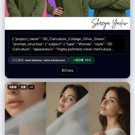
{ "project_name": "3D_Caricature_Collage_Olive_Green",
"prompt_structure": { "subject": { "type": "Woman", "style": "3D
Caricature", "appearance": "Highly polished, clean, meticulous
detail", "clothing": "Deep olive green hoodie (rich, muted earth tone)"
}, "composition": { "type": "Collage", "layout": "Six-panel grid (3
已测试:
nano banana
/
nano banana pro
成功率:
93%
columns x 2 rows)", "framing": "Close-up portraits" }, "variations": {
"panel_1": "Happy", "panel_2": "Surprised", "panel_3": "Serious",
Copy
"panel_4": "Cute", "panel_5": "Sassy", "panel_6": "Confident",
"facial_features": "Artistic exaggerations, widened eyes, arched
eyebrows, broad smiles" }, "environment": { "background": "Bold,
电影感
优雅
+9
vibrant colors distinct for each panel", "lighting": "Soft ambient
lighting, sculpting subtle textures, crisp definition" }, "text_elements":
{ "content": "Shreya Yadav", "type": "Signature", "style": "Elegant,
legible" } }, "technical_params": { "aspect_ratio": "3:4", "quality":
"High definition, 8k, cinematic lighting", "render_engine": "Octane
render / Unreal Engine style" }, "full_prompt_text": "A six-panel
collage (3 columns, 2 rows) featuring a highly polished 3D caricature
of a woman wearing a deep olive green hoodie. The character
maintains a consistent identity across all panels but displays six