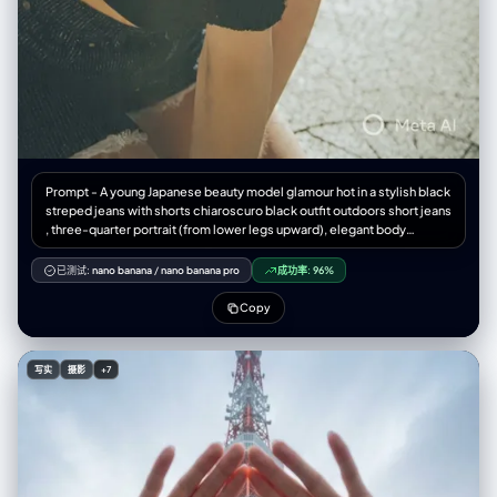
Prompt - A young Japanese beauty model glamour hot in a stylish black
streped jeans with shorts chiaroscuro black outfit outdoors short jeans
, three-quarter portrait (from lower legs upward), elegant body
framing and balanced proportions. Long wavy light browny hair with
airy texture Soft K-beauty makeup: peach-pink eyeshadow with subtle
已测试:
nano banana
/
nano banana pro
成功率:
96%
shimmer, long curled lashes, delicate eyeliner, warm hazel circle
lenses giving a doll-like enlargement, rosy blush, rose-pink gradient
Copy
velvet matte lips. Outfit: black short jeans and skirt Accessories:
dangling earrings. Pose: slightly leaning forward, engaging gaze,
feminine charm. Environment: tokyo city building scene natural light
写实
摄影
+7
Photography style: high-end outdoor fashion portrait, soft bright
sunlight, cinematic soft glow, shallow depth of field, crisp skin
rendering, airy color grading, mild film grain. Atmosphere: lively, warm,
romantic, playful festival vibe.