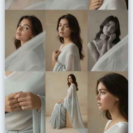
distinct emotions: happy, surprised, serious, cute, sassy, and
confident. Facial features are artistically exaggerated with widened
eyes and expressive mouths. Soft ambient lighting highlights skin
texture and fabric folds. Backgrounds are bold and vibrant, contrasting
with the muted olive hoodie. High-end digital art style, crisp definition.
Signature text 'Shreya Yadav' included." }