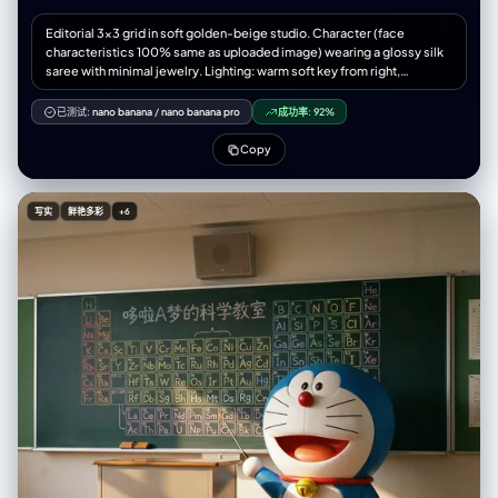
Editorial 3x3 grid in soft golden-beige studio. Character (face
characteristics 100% same as uploaded image) wearing a glossy silk
saree with minimal jewelry. Lighting: warm soft key from right,
reflector fill left. Shots match original structure: extreme lip/cheek
macro with blurred silk, tight eye reflection crop, B&W chin-on-fist
已测试:
nano banana
/
nano banana pro
成功率:
92%
frame-fill, fabric-framed shoulder view, frontal close-up with hand-
light pattern, angled portrait with loose strands, jawline-focused hand
Copy
crop, half-body seated on cube, profile with rim slice. Same lens &
aperture set. RAW, elegant tonal grade, smooth cinematic grain.
写实
鲜艳多彩
+6