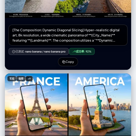
unaware of the doodles" }, "age_appearance": "young adult / early
20s", "skin": "fair, natural texture, cool-toned lighting interaction",
"clothing": { "top": "pink bikini top", "bottom": "pink bikini bottom",
"full_description": "wearing a pink bikini", "accessories": "none (real),
drawn accessories (scuba mask, tank, fins)" }, "props": { "other":
[The Composition: Dynamic Diagonal Slicing] Hyper-realistic digital
"white line drawings of scuba gear: diving mask over eyes, air tank on
art, 8k resolution, a wide cinematic panorama of **{City_Name}**
back, breathing regulator, large swim fins on feet" } }, "pose_action": {
featuring **{Landmark}**. The composition utilizes a "**Dynamic
"description": "Subject is sleeping on her side in a fetal-like position,
Diagonal Phase Shift**" technique. The scene is visually divided into
legs slightly bent, hands curled near chest/face, perfectly positioned
four distinct slanted zones (diagonal cuts flowing from top-right to
to align with the superimposed doodles", "overall_pose": "sleeping
已测试:
nano banana
/
nano banana pro
成功率:
92%
bottom-left) representing the four seasons. The architecture and
on side / side-lying", "head_turn": "profile resting on pillow",
landscape maintain perfect structural continuity across these diagonal
"body_position": "lying on side, diagonal composition across the
Copy
slices, creating a surreal but cohesive masterpiece. **[Textual Layout:
bed", "hands": "relaxed, tucked near chin" }, "environment": { "setting":
Clean & Non-Redundant]** * **Layer A (Background Watermark -
"cozy bedroom bed viewed from above", "location": "indoor
Season Identity):** Behind the main architecture in each diagonal zone,
bedroom/dream world", "weather": "indoor controlled / imaginary
写实
极简
+9
place a large, translucent, artistic calligraphy watermark acting as a
underwater", "time_of_day": "night/sleep time", "atmosphere":
graphic element. * Zone 1: "**{Calligraphy_Winter}**" * Zone 2: "**
"dreamy, quiet, submerged feeling due to color palette" },
{Calligraphy_Spring}**" * Zone 3: "**{Calligraphy_Summer}**" * Zone
"background": { "color": "teal/aquamarine / cool blue sheets",
4: "**{Calligraphy_Autumn}**" * **Layer B (Bottom Edge - Cultural
"effect": "wrinkled fabric texture serving as the canvas for the white
Narrative):** At the very bottom, place strictly the poetic quotes
doodles" }, "lighting": { "type": "soft ambient moonlight / cool
(small, elegant sans-serif font). **DO NOT** repeat the season names
overhead fill", "position": "overhead diffused", "direction": "soft top-
here. Just the sentence. * Zone 1 Bottom: "**{Quote_Winter}**" * Zone
down", "intensity": "moderate, creating soft dimensional shadows on
2 Bottom: "**{Quote_Spring}**" * Zone 3 Bottom: "**
the bedsheets", "tone": "cool blue/cyanotic/nocturnal", "mood":
{Quote_Summer}**" * Zone 4 Bottom: "**{Quote_Autumn}**" **[Visual
"peaceful night", "subject_lighting": "soft cool highlighting on skin",
Flow - The Diagonal Gradient]** * **Zone 1 (Far Left Diagonal -
"imperfections": ["fabric wrinkles", "natural shadows"] }, "camera": {
WINTER):** The slice cuts through the left side of **{Landmark}**. The
"sensor_format": "Digital Mirrorless / High-Res", "lens": "35mm or