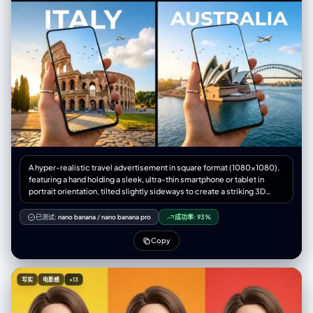
surface is covered in frost/snow. * *Atmosphere:* Cold blue tones,
50mm standard", "position_angle": "Directly Top-Down / 90-degree
visible breath, sharp air. * *Botany:* **{Botany_Winter}** (bare
Bird's Eye View", "framing": "Wide enough to show the full bed or a
branches/ice). * **Zone 2 (Center-Left Diagonal - SPRING):** The next
significant portion of the mattress to allow space for the doodles",
diagonal slice transforms the structure into a wet, blooming
"composition": { "framing": "subject centered or slightly diagonal",
environment. * *Atmosphere:* Pastel pinks/greens, soft mist. *
"depth": "flat field focus (everything sharp, including bedsheets)",
*Botany:* **{Botany_Spring}** (bursting flowers/buds). * **Zone 3
"emphasis": "interaction between the real sleeping figure and the
(Center-Right Diagonal - SUMMER):** The diagonal slice reveals the
drawn environment" } }, "photobooth_collage_specific": { "layout":
structure under intense vertical sunlight. * *Atmosphere:* High
"N/A - Single Composite Image", "tonality_texture": "Smooth
contrast, vibrant saturation, deep blue sky. * *Botany:* **
photographic texture for the background/subject, rough chalk/marker
{Botany_Summer}** (lush dark greens/shade). * **Zone 4 (Far Right
texture for the doodles" }, "color_grading": { "palette": "Dominant
Diagonal - AUTUMN):** The final diagonal slice on the right bathes the
hues of teal, cyan, and navy blue; pure white for the illustration
scene in golden light. * *Atmosphere:* Warm amber glow, long
elements; natural skin tones shifted cool", "mood": "Cinematic night /
shadows. * *Botany:* **{Botany_Autumn}** (red/gold foliage). **
underwater simulation" }, "post_processing": { "final_touch":
[Technical Specs]** Seamless diagonal transitions, no hard lines but
"Superimpose distinct, scribbly white line art: 'hand-drawn' fish,
A hyper-realistic travel advertisement in square format (1080x1080),
distinct color shifts. The landscape (roads/rivers) connects perfectly
bubbles, coral, seaweed surrounding the subject, and diving gear
featuring a hand holding a sleek, ultra-thin smartphone or tablet in
through the diagonal cuts. 8k resolution, photorealistic textures. --ar
'worn' by the subject." }, "negative": { "style": "3D render of doodles,
portrait orientation, tilted slightly sideways to create a striking 3D
21:9 --v 6.0 --stylize 300
realistic props (the gear should be drawn, not real), warm lighting,
portal effect. The screen displays a high-resolution image of an iconic
sunlight, orange tones, complex bedding patterns", "content":
landmark from [COUNTRY], which continues into the real background,
已测试:
nano banana
/
nano banana pro
成功率:
93%
"waking subject, standing, real scuba gear, messy room (other than
blending seamlessly. The landmark appears to emerge from the
bed)" }, "additional_controls": { "focus_emphasis": "The contrast
screen. Birds fly nearby and a commercial airplane passes through a
Copy
between the realistic sleeping human and the 2D white line art",
bright blue sky with soft white clouds. Bold, clean sans-serif text
"special_notes": "The doodles must look like they were drawn on the
reading “[COUNTRY]” is placed prominently above. The lighting is
photo surface or the bedsheets, white outline style only. The doodles
warm and natural, casting soft shadows across the landscape. The
include: a school of fish, coral reefs at the bottom, bubbles rising, a
写实
电影感
+13
surroundings reflect the region’s natural environment (like meadows,
starfish, and the scuba gear outfit. "vibe": "playful creativity",
coastlines, or city skylines). The device is glossy and minimal-bezel,
"final_output_goal": "A seamless blend of photo and sketch that tells a
enhancing realism and depth.