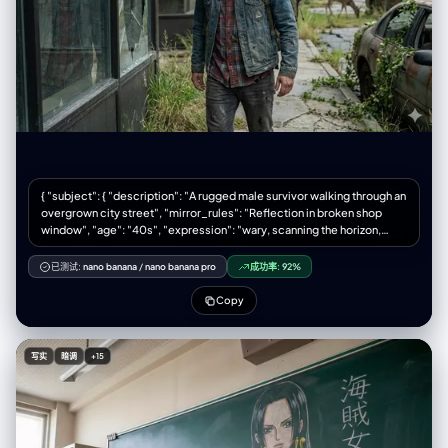
带到一两张学生的课桌椅，让视角更具代入感。讲台上可以放着一盒彩色粉
笔和一个黑板擦。 风格和技术要求 风格： 照片写实主义。关键在于真实的
环境和光影，与哆啦A梦这个动漫角色的奇妙结合。 光线： 温暖的午后自然
光从窗户斜射进来，光线要自然地打在哆啦A梦身上，在他圆滚滚的身体上
形成柔和的光影和高光，让他看起来有体积感，并且在他的脚边投下淡淡的
影子，这能让他看起来更真实。 焦点： 焦点要清晰地对准哆啦A梦，黑板上
的内容也很清楚，但前景的课桌可以稍微有点模糊。 千万不要出现！ 不要
让哆啦A梦看起来像个塑料玩具或模型，他得是活的。 不要有其他任何人
物，特别是大雄、静香他们。 不要把画风变成动画截图或纯CG，一定要是
照片的感觉。 构图要稳，不要用奇怪的低角度或鱼眼镜头。 颜色别太鲜
艳，要符合真实光线下的色彩。
{ "subject": { "description": "A rugged male survivor walking through an
overgrown city street", "mirror_rules": "Reflection in broken shop
window", "age": "40s", "expression": "wary, scanning the horizon,
tired", "hair": { "color": "salt and pepper", "style": "overgrown, messy
beard" }, "clothing": { "top": { "type": "flannel shirt and denim jacket",
已测试:
nano banana
/
nano banana pro
成功率:
92%
"color": "faded blue and red plaid", "details": "holes in elbows, sun-
bleached, dirt stains" }, "bottom": { "type": "jeans", "color": "dark
Copy
grey", "details": "muddy knees, frayed hems" } }, "face": {
"preserve_original": true, "makeup": "dirt smudges, sun spots,
realistic weathering" } }, "accessories": { "headwear": { "type": "none",
写实
暗调
+15
"details": "N/A" }, "jewelry": { "earrings": "none", "necklace": "none",
"wrist": "broken analog watch", "rings": "wedding band on chain
around neck" }, "device": { "type": "flashlight", "details": "clipped to
backpack strap" }, "prop": { "type": "hiking backpack", "details":
"large, olive green, bedroll attached, worn fabric" } }, "photography": {