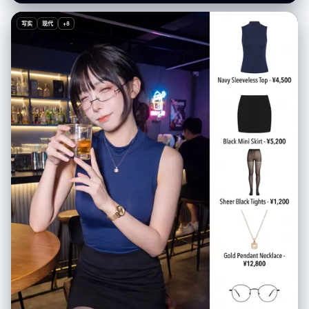
"setting": "Cozy coffee shop interior", "furniture": "Modern grey sofa,
warm wooden shelves with small decorative items", "atmosphere":
写实
现代
+8
"Minimalist, modern, warm" }, "lighting_and_composition": { "lighting":
"Soft natural lighting streaming in from the right", "blending": "Cartoon
character seamlessly blended with soft shadows", "effects": "Subtle
doodle-style white line highlights around the woman and cartoon
character" }, "technical_specs": { "resolution": "High-resolution,
vibrant, clean composition", "aspect_ratio": "3:4" }, "signature":
"Shreya Yadav" }