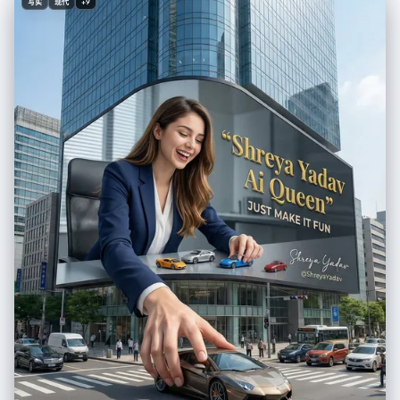
写实
现代
+9
smaller white). A small decorative object resembling a rustic windmill
or tiny house is placed near the frames. Atmosphere = Artistic,
contemplative, neutral-toned. Strong visual dialogue between the
woman and her own portrait. Calm, modern, gallery-like mood.
Signature = Shreya Yadav Image_Ratio = 3:4 [Style] Rendering = Ultra
realistic, soft natural lighting, gentle shadows, high clarity.
Color_Palette = White, beige, wood tones, black-and-white artwork
contrast. Composition = Balanced; woman on left, artwork on right,
décor elements below. [Output] Format = Photographic image Quality
= High detail, professional art-scene aesthetic