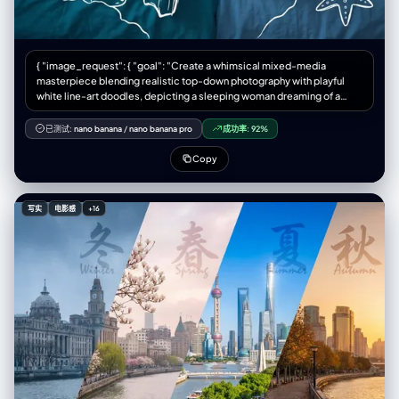
{ "image_request": { "goal": "Create a whimsical mixed-media
masterpiece blending realistic top-down photography with playful
white line-art doodles, depicting a sleeping woman dreaming of a
deep-sea scuba adventure", "meta": { "image_type": "Mixed Media
Photography / Creative Conceptual Art / Surreal Dreamscape",
已测试:
nano banana
/
nano banana pro
成功率:
92%
"quality": "8K, Ultra-HD, Masterpiece, High Fidelity, Creative
Composite", "color_mode": "Cool Nocturnal Blues / Monochromatic
Copy
Teal Palette with Stark White Lines", "style_mode":
"cinematic_mixed_media", "aspect_ratio": "1:1", "resolution":
"1440x1440px" }, "creative_style": "Playful and surreal integration of
写实
电影感
+16
hand-drawn illustration over realistic photography, evoking a sense of
childhood wonder and vivid dreaming, combining the cozy texture of
bedding with the adventurous spirit of an underwater doodle world",
"overall_theme": "dreaming of adventure / underwater fantasy / mixed
media art / playful imagination", "mood_vibe": "serene, whimsical,
imaginative, peaceful, creative, cool, nocturnal", "style_keywords": [
"mixed media", "doodle art overlay", "white line art", "top-down
perspective", "flat lay", "surrealism", "scuba diving", "dream
concept", "night photography" ], "subject": { "count": "1", "type":
"female human", "identity": "fit young woman, Finnish ethnicity, long
blonde hair, relaxed sleeping expression", "identity_preservation": {
"description": "Natural sleeping posture, relaxed facial muscles,
closed eyes", "notes": "Subject should look peacefully asleep,