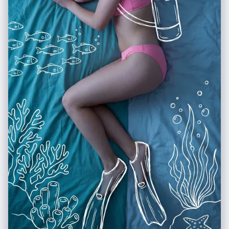
wavy texture, blowing dynamically in the wind towards the right" } },
"environment": { "setting": "Wildflower field", "ground_elements":
"Dense field of vibrant blue wildflowers (e.g., bluebells, cornflowers,
nemophila), green grass visible near roots", "background_elements":
"Rolling brown hills/mountains in the distance", "sky_condition": "Blue
sky with wispy, streaky cirrus clouds", "weather": "Sunny, windy" },
"lighting": { "type": "Natural hard sunlight", "direction": "Side lighting
(from the left)", "quality": "High contrast, creating distinct shadows on
the face and neck, illuminating the profile", "color_temperature":
"Daylight balanced (approx 5500K)" }, "camera": {
"lens_focal_length": "50mm or 85mm (Portrait)", "aperture": "f/2.8 to
f/4 (Subject sharp, background slightly softened)", "shutter_speed":
"Fast (to freeze the hair motion)", "film_grain": "Fine grain, digital
photography style" }, "post_processing": { "color_grading": "Natural,
cool tones in the shadows (blues) contrasted with warm highlights
(skin), slight contrast boost", "contrast": "Medium-High", "saturation":
"Natural to Vibrant" }, "negative": { "artifact_suppression": "white dots,
white polka dots, orange flowers, orange poppies, yellow flowers,
open eyes, standing, straight hair, static hair, indoor, studio lighting,
distorted hands, extra fingers, cartoon, illustration, sketch, low
resolution, blurry face, different person", "conceptual_suppression":
"sadness, rain, night, urban setting" } }