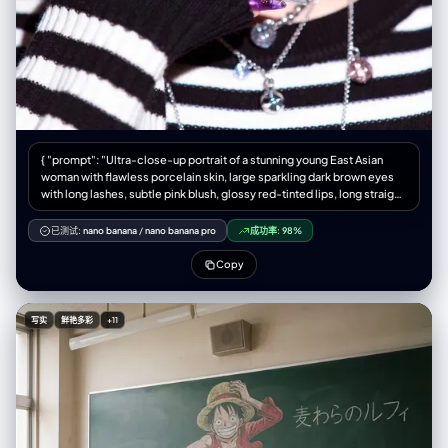
environments, creating vibrant color pop on the merchandise.",
"color_grade": "Slightly overexposed highlights, saturated primaries
(reds, yellows, blues)." }, "attire_customization": { "current_clothing":
"Black tank top, plaid shirt (blue/white/grey), denim shorts (hidden),
white chunky sneakers.", "customizable_clothing": "Leave empty to
maintain current style or replace with 'oversized hoodie' for a different
vibe." }, "brand_product_customization": { "current_brand_product":
"Generic colorful potato chip bags and snack packaging in
background.", "customizable_brand": "User can insert specific snack
{ "prompt": "Ultra-close-up portrait of a stunning young East Asian
brand names for the shelves.", "customizable_product": "User can
woman with flawless porcelain skin, large sparkling dark brown eyes
specify the type of sneaker (e.g., Jordan, Balenciaga).",
with long lashes, subtle pink blush, glossy red-tinted lips, long straight
"product_placement_area": "The shelves behind the subject or the
silky dark brown hair with subtle highlights, making a playful finger-
yellow bag inside the cart." }, "objects_and_props": { "main_objects":
frame gesture around one eye with both hands, extremely detailed
已测试:
nano banana
/
nano banana pro
成功率:
98%
[ "Metal shopping cart", "Chunky sneakers" ], "secondary_objects": [
long almond-shaped nails with glossy purple-marble and silver
"Yellow snack bag inside the cart", "Silver scrunched bracelet" ] },
chrome galaxy nail art with tiny rhinestones, wearing black-and-white
Copy
"camera_and_lens": { "focal_length_feel": "8mm to 10mm Fisheye",
horizontal striped oversized knit sweater with ribbed cuffs, layered
"aperture_effect": "Deep depth of field (f/8 or f/11)", "camera_angle":
delicate silver necklaces with crystal pendants and small pink gems,
"High angle / POV looking down into the cart", "lens_type": "Ultra-
soft studio lighting with bright white seamless background, high-
wide angle fisheye lens", "bokeh_style": "None (everything in focus)" }
写实
鲜艳多彩
+11
fashion beauty editorial style, razor-sharp details, perfect skin texture
}
with natural glow, shallow depth of field, shot on 85mm lens f/1.4, ultra-
realistic photorealism, 8k, masterpiece, best quality",
"negative_prompt": "blurry, low resolution, deformed hands, extra
fingers, missing fingers, bad anatomy, ugly nails, cheap makeup,
overexposed, underexposed, text, watermark, logo, cartoon, 3d
render, plastic skin, doll face, cross-eyed, distorted proportions, old,