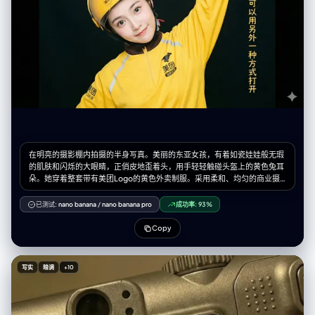
散落粉笔条,以及沾满粉笔灰的黑色毡擦。", "背景元素": "绿色黑板横跨画面
宽度,底部为金属粉笔槽,积累有粉笔灰。黑板上方为米白色石膏墙面,挂有小
型扬声器盒。", "氛围": "安静的学术空间,静谧感暗示教室当前无人。" }, "光
线设定": { "类型": "漫射环境光,教室照明。", "质量": "柔和无方向性照明,由
顶部荧光灯具与左侧窗户日光混合提供。光线均匀,防止黑板表面眩光,同时
突显粉笔质感。", "色温": "中性白,约5000K色温,确保红色和紫色粉笔在深
绿色黑板上的准确色彩还原。", "方向": "顶部和略微正面照射。" }, "相机参
数": { "传感器格式": "35mm全画幅数码传感器。", "镜头": "35mm定焦镜
头。", "光圈": "f/5.6", "景深": "中等景深,保持黑板绘画清晰对焦,前景讲台
元素轻微柔化。", "快门速度": "1/60秒", "感光度": "ISO 400", "机位": "站
立视线高度,与画面保持足够距离以框入完整绘画和讲台。" }, "负面提示": {
"内容": "多个角色、绿谷出久、死柄木、男性角色、数字艺术叠加、矢量图
形、纸张纹理、油画、混乱构图、极端低角度、鱼眼镜头。", "风格": "无过
在明亮的摄影棚内拍摄的半身写真。美丽的东亚女孩，有着如瓷娃娃般无瑕
度饱和、无柔焦滤镜、无重度暗角。" } }
的肌肤和闪烁的大眼睛，正俏皮地歪着头，用手轻轻触碰头盔上的黄色兔耳
朵。她穿着整套带有美团Logo的黄色外卖制服。采用柔和、均匀的商业摄
影棚打光，营造出清新、活力的氛围，背景深暗，突出主体。在图片最右面
搭配上一列文字“我的人生可以用另外一种方式打开”，字体与照片风格相
已测试:
nano banana
/
nano banana pro
成功率:
93%
近。
Copy
写实
暗调
+10