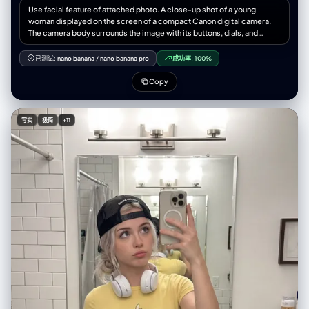
Use facial feature of attached photo. A close-up shot of a young
woman displayed on the screen of a compact Canon digital camera.
The camera body surrounds the image with its buttons, dials, and
textured surface visible, including the FUNC/SET wheel, DISP button,
and the “IMAGE STABILIZER” label along the side. The photo on the
已测试:
nano banana
/
nano banana pro
成功率:
100%
screen shows the woman indoors at night, illuminated by a bright built-
in flash that creates sharp highlights on her face and hair. She has long
Copy
dark hair falling across part of her face in loose strands, with a soft,
slightly open-lip expression. The flash accentuates her features
against a dim, cluttered kitchen background with appliances, shelves,
写实
极简
+11
and metallic surfaces softly blurred. The mood is candid, raw,
nostalgic, and reminiscent of early 2000s digital camera snapshots.
Colors are slightly muted with cool undertones, strong flash contrast,
and natural grain from the display. No text, no logos inside the photo
preview itself. Scale ratio: 4:5 vertical Camera: compact digital
camera simulation Lens: equivalent to 28–35mm Aperture: f/2.8 ISO:
400 Shutter speed: 1/60 with flash White balance: auto flash Lighting:
harsh direct flash on subject, ambient low light in the background
Color grading: nostalgic digital-camera tones, high contrast flash,
subtle display grain, authentic screen glow.