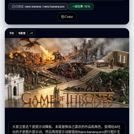
"high_end_beauty_lighting_soft_yet_high_contrast", "mood":
"premium_modern_tech_advertisement" } }, "subject": { "type":
已测试:
nano banana
/
nano banana pro
成功率:
93%
"female", "identity": "reference_photo_model", "appearance": {
"face": "charming_symmetric_expressive", "expression":
Copy
"gentle_smile_intriguing_gaze", "render_style":
"ultra_photorealistic_close_up" }, "pose":
"holding_blister_pack_close_to_camera", "focus":
写实
电影感
+11
"sharp_on_face_and_blister_pack" }, "object": { "type":
"blister_pack", "representation": "macro_photorealistic",
"materials": { "plastic": "shiny_transparent_high_gloss", "foil":
"silver_reflective_with_microtexture" }, "details": {
"content_replaced": true, "cells": [ { "slot_content":
"Huggingface_logo" }, { "slot_content": "OpenAI_logo" }, {
"slot_content": "X_logo" }, { "slot_content": "Grok Logo" }, {
"slot_content": "Google_logo" } ], "logo_style":
"embossed_colorful_brand_icons_as_pills", "finish":
"premium_glossy_high_detail" } }, "composition": { "camera": {
"angle": "close_up_portrait_with_macro_focus", "lens":
"85mm_beauty_lens", "depth_of_field":
"shallow_do_f_highlight_face_and_blister", "framing":
"cinematic_product_beauty_split_focus" }, "art_direction": { "style":
"luxury_tech_advertisement", "color_palette":
"warm_skin_tones_with_colorful_brand_icons", "highlight_accent":
"glowing_reflections_on_plastic_and_eyes" } }, "render_style": {
"look": "hyper_photorealistic_cinematic", "textures":
大家注意这个是提示词模板，末尾替换自己喜欢的作品和角色，投喂给AI吐
"extreme_skin_detail_freckles_hair_strands_plastic_gloss",
出的才是图片提示词，然后再将提示词赋值给Nano banana pro进行图片生
"lighting_effects": [ "beauty_glow_on_skin",