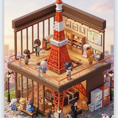
expression, blocking, framing, angle, and camera movement may
change. 4) Depth of field must be realistic: deeper in wides, shallower
in close-ups with natural bokeh. Keep ONE consistent cinematic color
grade across the entire sequence. 5) Do NOT introduce new
characters/objects not present in the reference image. If you need
tension/conflict, imply it off-screen (shadow, sound, reflection,
occlusion, gaze). </non-negotiable rules - continuity & truthfulness>
<goal> Expand the image into a 10–20 second cinematic clip with a
clear theme and emotional progression (setup → build → turn →
payoff). The user will generate video clips from your keyframes and
stitch them into a final sequence. </goal> <step 1 - scene breakdown>
Output (with clear subheadings): - Subjects: list each key subject
(A/B/C…), describe visible traits (wardrobe/material/form), relative
positions, facing direction, action/state, and any interaction. -
Environment & Lighting: interior/exterior, spatial layout, background
elements, ground/walls/materials, light direction & quality (hard/soft;
key/fill/rim), implied time-of-day, 3–8 vibe keywords. - Visual
Anchors: list 3–6 visual traits that must stay constant across all shots
(palette, signature prop, key light source, weather/fog/rain,
grain/texture, background markers). </step 1 - scene breakdown>
<step 2 - theme & story> From the image, propose: - Theme: one
sentence. - Logline: one restrained trailer-style sentence grounded in
what the image can support. - Emotional Arc: 4 beats
(setup/build/turn/payoff), one line each. </step 2 - theme & story>
<step 3 - cinematic approach> Choose and explain your filmmaking
approach (must include): - Shot progression strategy: how you move