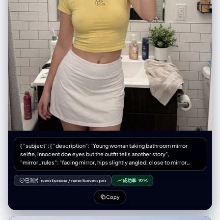
{ "subject": { "description": "Young woman taking bathroom mirror
selfie, innocent doe eyes but the outfit tells another story",
"mirror_rules": "facing mirror, hips slightly angled, close to mirror
filling frame", "age": "early 20s", "expression": { "eyes": "big innocent
doe eyes looking up through lashes, 'who me?' energy", "mouth": "soft
已测试:
nano banana
/
nano banana pro
成功率:
92%
pout, lips slightly parted, maybe tiny tongue touching corner",
"brows": "soft, slightly raised, faux innocent", "overall": "angel face
Copy
but devil body, the contrast is the whole point" }, "hair": { "color":
"platinum blonde", "style": "messy bun or claw clip, loose strands