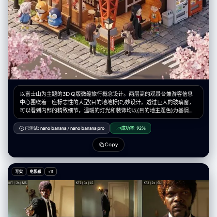
bathroom, lived-in, normal home", "lighting": "good vanity lighting
above mirror - bright, even, flattering but not studio" }, "vibe": {
"energy": "innocent face + sinful body = the whole game", "mood":
"just got ready for tennis but making content first, 'what?' expression
while wearing basically nothing", "contrast": "doe eyes + ass eating
the shorts = lethal", "caption_energy": "'tennis anyone? 🍌' or 'running
late oops'" } }
以富士山为主题的3D Q版微缩旅行概念设计。两层高的观景台兼游客信息
中心围绕着一座标志性的大型{目的地地标}巧妙设计。透过巨大的玻璃窗，
可以看到内部的精致细节，温暖的灯光和装饰均以{目的地主题色}为基调。
身着导游制服的微缩人物在空间中穿梭，而微缩游客则在此拍照休憩。长
椅、路灯、鹅卵石步道以及{当地自然景观和植物}环绕四周，营造出独特的
已测试:
nano banana
/
nano banana pro
成功率:
92%
旅行体验。该设计采用Cinema 4D渲染，以微缩城市景观风格呈现，如同盲
盒玩具般精致的细节和柔和的灯光，唤起人们对悠闲午后旅途的美好感受。
Copy
微缩人物的摆放位置请参考随附的角色设定图。--ar 2:3
写实
电影感
+11