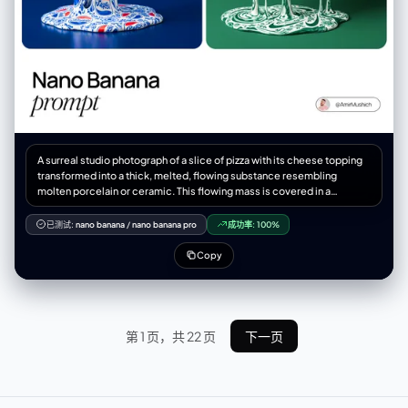
interaction connecting the physical and digital realms.",
"action_type": "Trans-dimensional Fluid Dynamics", "source":
"realm_physical.held_object.contents (Light Green Water)",
"interaction_point":
"realm_digital.container_device.screen_surface", "destination":
"realm_digital.screen_content.held_object_digital (The Glass)",
"physics_violation_rules": { "rule_1": "Liquid does not splash off the
glass screen surface.", "rule_2": "Screen surface acts as a permeable
membrane solely for this liquid.", "rule_3": "Physical liquid transitions
seamlessly into digital representation upon contact." },
A surreal studio photograph of a slice of pizza with its cheese topping
"visual_details": ["Sharp liquid simulation", "No surface tension on
transformed into a thick, melted, flowing substance resembling
screen glass", "Fluid physically filling digital cup"] },
molten porcelain or ceramic. This flowing mass is covered in a
"rendering_specifications": { "visual_fidelity": "Hyper-realistic",
repeating [BRAND COLORS] and white Delftware-style pattern of the
"texture_focus": ["Sharp fluid details", "Glass pixels", "Wood grain",
[BRAND NAME] logo and motifs. It drips in long strands from the pizza
已测试:
nano banana
/
nano banana pro
成功率:
100%
"Skin texture (hand and subject)"], "mood": "Cinematic, warm,
slice and pools onto the surface below, retaining the blue and white
magical", "resolution_target": "8K / Highly detailed" } }
logo pattern even in the puddle. The crust is visible but overwhelmed
Copy
by the patterned flow. The background is a solid, plain [COLOR
COLOR]. Studio lighting, soft shadows.
第 1 页，共 22 页
下一页