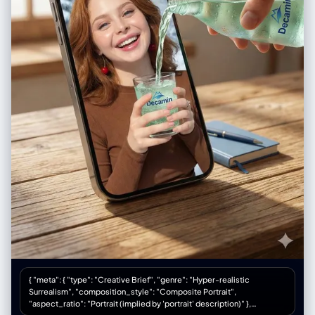
sheet output (MUST OUTPUT ONE BIG GRID IMAGE)> You MUST
additionally output ONE single master image: a Cinematic Contact
Sheet / Storyboard Grid containing ALL keyframes in one large image.
- Default grid: 3x3. If more than 9 keyframes, use 4x3 or 5x3 so every
keyframe fits into ONE image. Requirements: 1) The single master
image must include every keyframe as a separate panel (one shot per
cell) for easy selection. 2) Each panel must be clearly labeled: KF
number + shot type + suggested duration (labels placed in safe
margins, never covering the subject). 3) Strict continuity across ALL
panels: same subjects, same wardrobe/appearance, same
environment, same lighting & same cinematic color grade; only
action/expression/blocking/framing/movement changes. 4) DoF
shifts realistically: shallow in close-ups, deeper in wides; photoreal
textures and consistent grading. 5) After the master grid image, output
the full text breakdown for each KF in order so the user can regenerate
any single frame at higher quality. </step 5 - contact sheet output>
<final output format> Output in this order: A) Scene Breakdown B)
Theme & Story C) Cinematic Approach D) Keyframes (KF# list) E) ONE
Master Contact Sheet Image (All KFs in one grid) </final output format>
{ "meta": { "type": "Creative Brief", "genre": "Hyper-realistic
Surrealism", "composition_style": "Composite Portrait",
"aspect_ratio": "Portrait (implied by 'portrait' description)" },