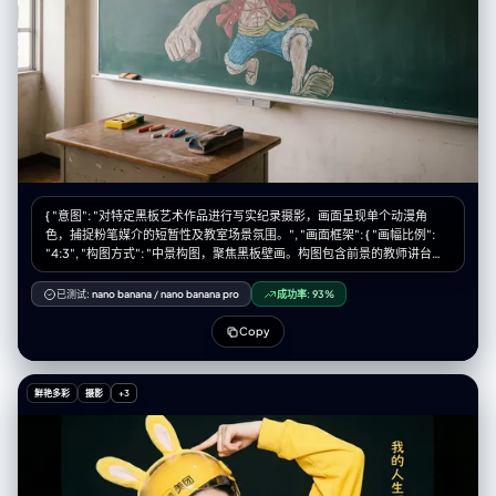
child", "steps": 60, "cfg_scale": 7.5, "sampler": "DPM++ 2M Karras",
"width": 832, "height": 1216, "seed": -1 }
{ "意图": "对特定黑板艺术作品进行写实纪录摄影，画面呈现单个动漫角
色，捕捉粉笔媒介的短暂性及教室场景氛围。", "画面框架": { "画幅比例":
"4:3", "构图方式": "中景构图，聚焦黑板壁画。构图包含前景的教师讲台以
提供比例尺度，背景空间由单个角色的艺术作品主导。", "风格模式": "纪实
写实主义、质感聚焦、环境自然主义" }, "主体对象": { "主要主体": "标准绿色
已测试:
nano banana
/
nano banana pro
成功率:
93%
教室黑板上绘制的大型精细粉笔画，描绘《海贼王》角色蒙奇·D·路飞。",
"视觉细节": "画面中路飞呈现动态姿势,居于黑板中央。他戴着标志性草帽,
Copy
黑色凌乱短发,露齿灿烂笑容。表情充满活力和喜悦,圆形眼睛生动传神。他
的一只手臂向前伸展,呈现橡胶手臂技能(橡胶果实能力)。身穿红色无袖背心
(敞开状态)露出胸前标志性X形伤疤,蓝色短裤和凉鞋,使用鲜艳彩色粉笔绘
鲜艳多彩
摄影
+3
制。", "媒介质感": "画面保留粉笔的粉尘感和哑光质地。可见排线和交叉阴
影笔触为服装和头发创造阴影效果。绿色黑板上的晕染区域显示手工混合颜
色的痕迹。", "周边元素": "角色右侧,竖向日文'麦わらのルフィ'(草帽路飞)用
清晰白色粉笔书写。" }, "环境设定": { "场所": "标准日本学校教室。", "前景
元素": "木质讲台占据画面下方前景。桌面上散落着黄色粉笔盒、红白蓝色