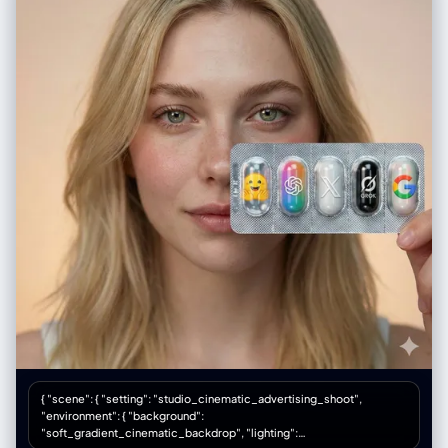
以靠近镜头的身体部位包括： • 一只或两只手 / 手指向镜头伸出 • 一只或两
只脚 / 鞋子 / 靴子贴近镜头 • 膝盖或大腿 • 脸部非常靠近镜头 • 在前倾姿态
中靠近镜头的肩膀或胸部 – 选中的身体部位应当极度接近镜头，几乎要碰到
镜头，可清晰看到皮肤纹理、布料纹理和真实的广角畸变 姿势与整体身体
（复杂且多变）： – 创造与极端视角相匹配的强烈、酷炫、充满动感的姿势
– 随机使用不同类型的姿态，包括： • 站立姿势中，一条腿或一只手朝镜头
伸出 • 蹲下或贴地半蹲 • 坐在地面上或坐在物体上 • 平躺在地面上，腿或脚
朝向镜头 • 身体大幅向前探向镜头 • 扭转躯干、交叉双腿或弓起背部，形成
更具动感的身体线条 – 允许使用复杂姿势，例如： • 两只手都靠近镜头，摆
出手势（比耶、三角形、用手指做画框、指向观者等） • 双脚都朝向镜头 •
一只手和一只脚同时作为前景的大型元素 • 脸部靠近镜头，同时手或脚也在
透视关系中出现 – 即使在极端透视缩短下，也要保持合理可信的人体结构 机
位与态度（随机化）： – 随机改变相机角度与方向（朝上、朝下、侧向、倾
斜构图），同时保持画面构图视觉上平衡、有冲击力 – 气质保持酷、从容，
自信，偏向时尚大片或街头风格，具体依照原始穿搭气质 – 面部表情可以变
化（严肃、俏皮、自信、神秘等），但必须始终看起来是同一个人 光线与画
面渲染： – 保持真实的阴影以及与地面 / 地板的接触关系 – 高分辨率与清晰
细节，能看到皮肤纹理、布料纹理以及材质高光 变化与随机性： – 每一张小
图都应当与其他小图有明显区别，在以下方面保持多样化： • 相机角度 • 姿
势类型 • 哪些身体部位最靠近镜头 • 构图方向（正向、倾斜、俯视、仰视
等） – 避免一再重复完全相同的「单脚贴近镜头」构图，要呈现丰富多样的
动态姿势和机位变化 严格规则： – 不要把人物换成别人 – 不要改变服装类
型；只能通过姿势、视角以及衣物的自然运动来改变表现方式 – 不要把场景
{ "scene": { "setting": "studio_cinematic_advertising_shoot",
移动到指定经纬度以外的地点；始终保持在指定经纬度地点的合理延展范围
"environment": { "background":
内 – 不要添加文字、标志、水印或图形设计元素 – 不要改成油画、插画或动
"soft_gradient_cinematic_backdrop", "lighting":
漫风格；必须保持照片级写实效果