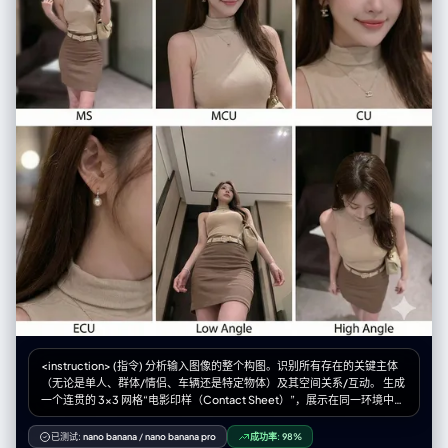
sections.** Lighting is cinematic and volumetric. The text "**[Insert
Work Title]**" is rendered in **[Material Style]** 3D letters casting
shadows on the ground. Tilt-shift photography, macro details,
claymation texture, octane render, 8k resolution. --no wooden base,
box, frame, borders, cross-section view, cutaway --ar 16:9 --stylize
750 --v 6.0 --- # User Input The user will provide **[Work Title] +
[Character Name]**.
<instruction> (指令) 分析输入图像的整个构图。识别所有存在的关键主体
（无论是单人、群体/情侣、车辆还是特定物体）及其空间关系/互动。 生成
一个连贯的 3x3 网格“电影印样（Contact Sheet）”，展示在同一环境中完
全是这些主体的 9 个不同镜头。 你必须调整标准的电影镜头类型以适应内容
（例如，如果是群体，保持群体在一起；如果是物体，构图包含整个物
已测试:
nano banana
/
nano banana pro
成功率:
98%