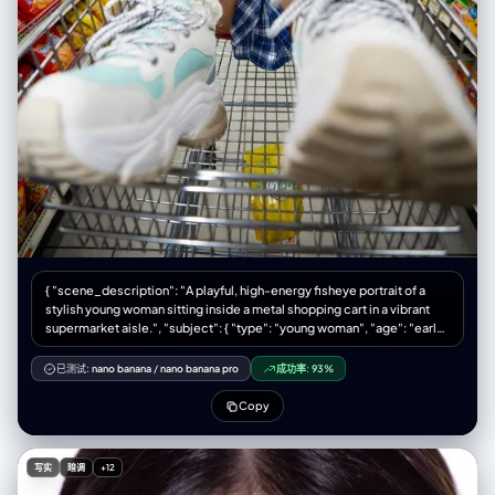
{ "scene_description": "A playful, high-energy fisheye portrait of a
stylish young woman sitting inside a metal shopping cart in a vibrant
supermarket aisle.", "subject": { "type": "young woman", "age": "early
20s", "features": { "hair": "long dark brown hair tied in loose low
pigtails", "expression": "playful wink, slight smile", "hands": "long
已测试:
nano banana
/
nano banana pro
成功率:
93%
manicured nails, making a finger-frame gesture around her eye" },
"attire": "black tank top, blue and white plaid shirt tied around the
Copy
waist, white scrunched socks", "footwear": "oversized chunky white
sneakers with light blue accents and thick laces", "position": "sitting
inside a wire shopping cart, legs extended toward the camera lens
写实
暗调
+12
creating foreshortening" }, "action": { "primary": "posing playfully