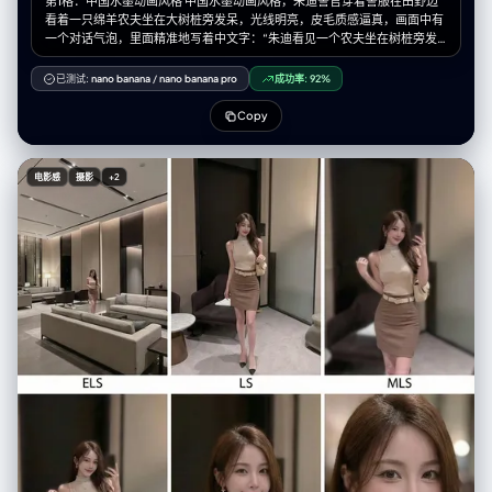
第1格：中国水墨动画风格 中国水墨动画风格，朱迪警官穿着警服在田野边
Prompt) You will output a single prompt block optimized for
看着一只绵羊农夫坐在大树桩旁发呆，光线明亮，皮毛质感逼真，画面中有
**Frameless Full-Bleed High Density**: --- **Prompt Structure:** **[1.
一个对话气泡，里面精准地写着中文字：“朱迪看见一个农夫坐在树桩旁发
The Frameless Full-Bleed Composition]** A **frameless, edge-to-
呆” 第2格：吉卜力手绘风 宫崎骏吉卜力工作室手绘动画风格，清新的水彩
edge** high-angle isometric landscape representing **[Insert Work
质感，绿色的草地和蓝天，朱迪正在询问，绵羊农夫兴奋地指着树桩解释，
Title]**. The image is NOT contained in a box and shows **NO vertical
已测试:
nano banana
/
nano banana pro
成功率:
92%
画面治愈，画面中有一个对话气泡，里面精准地写着中文字：“农夫说：'昨
cross-section** at the bottom. The terrain surface **fills the entire 16:9
天有只兔子撞死在这，我在等下一只。'” 第3格：1930s复古橡皮管风 1930
frame**, extending all the way to the bottom corners. The composition
Copy
年代复古橡皮管动画风格，黑白胶片质感，类似于《茶杯头》风格，朱迪大
follows a **vertical zigzagging path** (The "Spine") connecting **7
惊失色，身体夸张地后仰，耳朵竖得笔直且拉得很长，眼睛瞪得像碟子一样
distinct narrative layers**. **[2. The 7-Stage Rising World (Seamless &
大，表情不可置信，带锯齿边的复古对话气泡里精准地写着中文字：“朱迪
Dense)]** The terrain is a continuous, rising expanse: * **[Layer 1 -
电影感
摄影
+2
大惊失色：'什么？竟然指望这种偶然？'” 第4格：蜘蛛侠平行宇宙美漫风
Bottom Front]:** The immediate foreground surface, extending to the
《蜘蛛侠：平行宇宙》美漫波普艺术风格，半调网点效果，色差故障艺术，
bottom edge. **Massive 3D text spelling "[Insert Work Title]" stands
尼克慢悠悠地走过来，戴着墨镜，手里拿着一根爪爪冰棍，一脸坏笑，背景
here**, planted on the [Describe terrain surface, e.g., desert
有动态涂鸦线条，漫画风格对话气泡里精准地写着中文字：“尼克慢悠悠地
sand/cobblestone street]. Beside it is [Describe Scene 1]. * **[Layer 2
走过来，一脸坏笑” 第5格：阿德曼黏土动画风 阿德曼工作室黏土动画风
- Front Right]:** The path climbs to [Describe Scene 2]. * **[Layer 3 -
格，定格动画，类似于《小鸡快跑》的质感，能看到橡皮泥上的指纹细节，
Mid-Left]:** Stacked above, [Describe Scene 3]. * **[Layer 4 - Center
尼克摘下墨镜指着绵羊农夫对朱迪解释，尼克有标志性的宽嘴大牙，表情滑
Core]:** A dense transition zone featuring [Describe Scene 4]. * **
稽，黏土质感的对话气泡里精准地写着中文字：“尼克说：'萝卜头，这叫守
[Layer 5 - Mid-Right Elevated]:** Rising steeply to [Describe Scene 5].
株待兔，他在做白日梦呢。'” 第6格：16位像素游戏风 16位复古像素艺术风
* **[Layer 6 - Upper Left]:** [Describe Scene 6]. * **[Layer 7 - Top
格，超级任天堂游戏画面，鲜艳的像素色块，朱迪无奈地拉着绵羊农夫去劳
Peak]:** The highest point featuring [Describe Scene 7]. * *Note:* The
动，尼克在后面摊手耸肩，像RPG游戏的过关画面，游戏对话框里精准地写
layout is organic. The bottom edge shows the **continuous surface
着中文字：“朱迪拉走农夫去干活，尼克无奈地摊手”
material** of the terrain, NOT a cutaway slice. **[3. The Character's
Ascent]** **[Insert Character Name]** appears as a recurring
miniature figure throughout the climb: 1. [Action at Layer 1 near the Title]
2. [Action at Layer 2] 3. [Action at Layer 3] 4. [Action at Layer 4] 5.
[Action at Layer 5] 6. [Action at Layer 6] 7. [Action at Layer 7] **[4. The
Branding & Atmosphere]** **No frames, no borders, no cross-