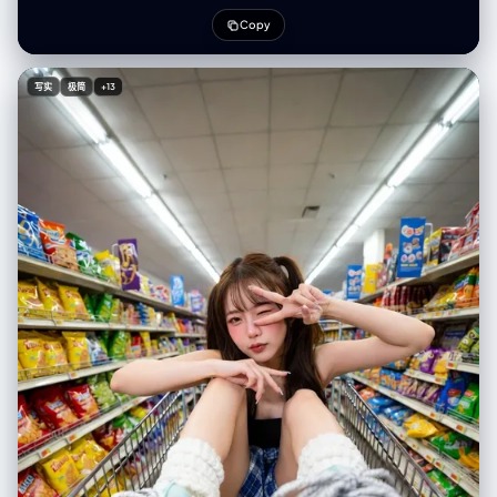
体）： 第 1 行（建立背景）： 大远景 (ELS)： 主体在广阔的环境中显得很
小。 全景 (LS)： 完整的主体或群体从上到下可见（从头到脚 / 从车轮到车
Copy
顶）。 中远景 (美式镜头/四分之三)： 构图从膝盖以上（针对人物）或 3/4
视角（针对物体）。 第 2 行（核心覆盖）： 4. 中景 (MS)： 构图从腰部以上
（或物体的中心核心）。聚焦于互动/动作。 5. 中特写 (MCU)： 构图从胸部
写实
极简
+13
以上。主要主体的亲密构图。 6. 特写 (CU)： 紧凑构图于脸部或物体的“正
面”。 第 3 行（细节与角度）： 7. 大特写 (ECU)： 强烈聚焦于关键特征（眼
睛、手、标志、纹理）的微距细节。 8. 低角度镜头 (仰视/虫眼)： 从地面仰
望主体（壮观/英雄感）。 9. 高角度镜头 (俯视/鸟瞰)： 从上方俯瞰主体。
确保严格的一致性：所有 9 个面板中是相同的人物/物体、相同的衣服和相
同的光照。景深应逼真地变化（特写镜头中的背景虚化）。 </instruction>
一个包含 9 个面板的专业 3x3 电影故事板网格。 该网格以全面的焦距范围
展示输入图像中的特定主体/场景。 顶行： 宽广环境镜头，全视图，3/4 剪
辑（膝上景）。 中间行： 腰部以上视图，胸部以上视图，脸部/正面特写。
底行： 微距细节，低角度，高角度。 所有帧均具有照片般逼真的纹理，一
致的电影级调色，以及针对所分析的主体或物体特定数量的正确构图。