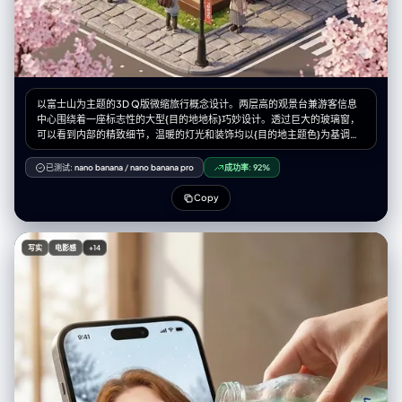
from wide to close (or reverse) to serve the beats - Camera
movement plan: push/pull/pan/dolly/track/orbit/handheld micro-
shake/gimbal—and WHY - Lens & exposure suggestions: focal length
range (18/24/35/50/85mm etc.), DoF tendency
(shallow/medium/deep), shutter “feel” (cinematic vs documentary) -
Light & color: contrast, key tones, material rendering priorities,
optional grain (must match the reference style) </step 3 - cinematic
以富士山为主题的3D Q版微缩旅行概念设计。两层高的观景台兼游客信息
approach> <step 4 - keyframes for AI video (primary deliverable)>
中心围绕着一座标志性的大型{目的地地标}巧妙设计。透过巨大的玻璃窗，
Output a Keyframe List: default 9–12 frames (later assembled into
可以看到内部的精致细节，温暖的灯光和装饰均以{目的地主题色}为基调。
ONE master grid). These frames must stitch into a coherent 10–20s
身着导游制服的微缩人物在空间中穿梭，而微缩游客则在此拍照休憩。长
sequence with a clear 4-beat arc. Each frame must be a plausible
椅、路灯、鹅卵石步道以及{当地自然景观和植物}环绕四周，营造出独特的
已测试:
nano banana
/
nano banana pro
成功率:
92%
continuation within the SAME environment. Use this exact format per
旅行体验。该设计采用Cinema 4D渲染，以微缩城市景观风格呈现，如同盲
frame: [KF# | suggested duration (sec) | shot type
盒玩具般精致的细节和柔和的灯光，唤起人们对悠闲午后旅途的美好感受。
Copy
(ELS/LS/MLS/MS/MCU/CU/ECU/Low/Worm’s-eye/High/Bird’s-
微缩人物的摆放位置请参考随附的角色设定图。--ar 2:3
eye/Insert)] - Composition: subject placement,
foreground/mid/background, leading lines, gaze direction -
Action/beat: what visibly happens (simple, executable) - Camera:
写实
电影感
+14
height, angle, movement (e.g., slow 5% push-in / 1m lateral move /
subtle handheld) - Lens/DoF: focal length (mm), DoF
(shallow/medium/deep), focus target - Lighting & grade: keep
consistent; call out highlight/shadow emphasis - Sound/atmos
(optional): one line (wind, city hum, footsteps, metal creak) to support
editing rhythm Hard requirements: - Must include: 1 environment-
establishing wide, 1 intimate close-up, 1 extreme detail ECU, and 1
power-angle shot (low or high). - Ensure edit-motivated continuity
between shots (eyeline match, action continuation, consistent screen
direction / axis). </step 4 - keyframes for AI video> <step 5 - contact