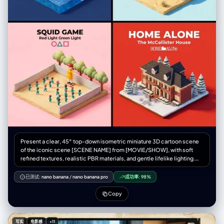
Present a clear, 45° top-down isometric miniature 3D cartoon scene
of the iconic scene [SCENE NAME] from [MOVIE/SHOW], with soft
refined textures, realistic PBR materials, and gentle lifelike lighting.
Create a small raised diorama-style base that includes the most
recognizable elements of this scene, along with tiny stylized
已测试:
nano banana
/
nano banana pro
成功率:
98%
characters if needed (no facial details). Use a clean solid
[BACKGROUND COLOR] background. At the top-center, display
Copy
[MOVIE/SHOW] in large bold text, directly beneath it show [SCENE
NAME] in medium text, and place the official logo associated with
[MOVIE/SHOW] below the subtext. All text must automatically match
写实
电影感
+11