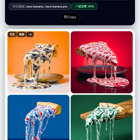
"scene_architecture": { "viewpoint": { "type": "Photographic", "angle":
"High-angle / Looking down", "framing": "Tight on central subject" },
已测试:
nano banana
/
nano banana pro
成功率:
99%
"dimensional_hierarchy": { "rule": "Scale disparity for surreal effect",
"dominant_element": "iPhone 17 Pro Max (Super-scaled)",
Copy
"subordinate_elements": ["Blue Book (Miniature)", "Pen (Miniature)"] }
}, "realm_physical": { "description": "The real-world environment
surrounding the device.", "environment": { "surface": "Wooden table",
写实
暗调
+8
"texture_attributes": ["rich grain", "tactile", "worn"] },
"lighting_global": { "source": "Natural light", "temperature": "Warm",
"shadow_quality": "Soft, diffused, volumetric" }, "active_agent": {
"identity": "Human Hand (Real)", "action": "Pouring", "position":
"Entering frame laterally" }, "held_object": { "item": "Bottle", "state":
"Chilled (visible condensation)", "branding": { "logo_text": "Decamin",
"placement": "Visible on label" }, "contents": { "substance": "Water",
"color": "Light Green", "state": "Liquid flow" } }, "static_props": [ {
"item": "Book", "color": "Blue", "scale_notes": "Significantly smaller
than phone" }, { "item": "Pen", "type": "Ballpoint/Ink", "scale_notes":
"Significantly smaller than phone" } ] }, "realm_digital": { "description":
"The content displayed on the screen.", "container_device": {
"model": "iPhone 17 Pro Max", "state": "Screen ON", "orientation": "Flat
on physical surface" }, "screen_content": { "subject_identity": "mqn
(Reference ID)", "subject_scale": "Close-up (filling screen)",
"expression": "Happy / Smiling", "attire": "Winter clothing (matching
reference)", "setting": "Winter landscape / snowy backdrop",
"held_object_digital": { "item": "Drinking Glass", "branding": {
"logo_text": "Decamin", "visibility": "Clear" }, "initial_state": "Empty
(waiting for pour)" } } }, "surreal_bridge_event": { "description": "The