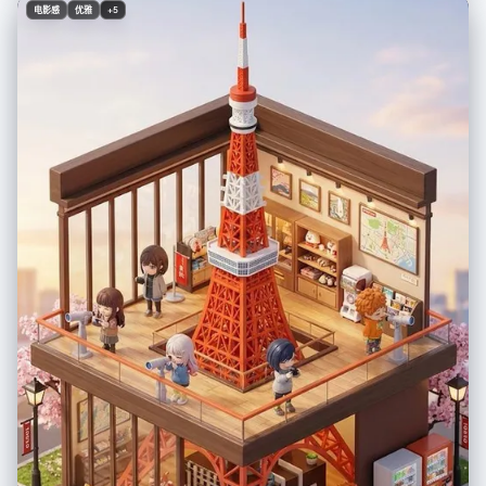
framing face, effortless" }, "body": { "waist": "tiny", "ass": "round, full,
电影感
优雅
+5
fabric of shorts riding up and clinging between cheeks, every curve
visible through thin athletic material", "thighs": "thick, soft, shorts
barely containing" }, "clothing": { "top": { "type": "ULTRA mini crop tee",
"color": "yellow", "graphic": "single BANANA logo/graphic", "fit":
"barely containing chest, fabric stretched tight, ends just below,
shows full stomach" }, "bottom": { "type": "tight tennis skort or athletic
booty shorts", "color": "white", "material": "thin stretchy athletic
fabric", "fit": "vacuum tight, riding up, clinging between cheeks, fabric
creases visible, leaving nothing to imagination" } }, "face": { "features":
"pretty - big eyes, small nose, full lips", "makeup": "minimal, natural, lip
gloss, no-makeup makeup" } }, "accessories": { "headwear": { "type":
"Goorin Bros cap", "details": "black with animal patch, worn
backwards or tilted" }, "headphones": { "type": "over-ear white
headphones", "position": "around neck" }, "device": { "type": "iPhone",
"details": "visible in mirror, held at chest level" } }, "photography": {
"camera_style": "casual iPhone mirror selfie, NOT professional",
"quality": "iPhone camera - good but not studio, realistic social media
quality", "angle": "eye-level, straight on mirror", "shot_type": "3/4
body, close to mirror", "aspect_ratio": "9:16 vertical", "texture":
"natural, slightly grainy iPhone look, not over-processed" },
"background": { "setting": "regular apartment bathroom", "style":
"normal NYC apartment bathroom, not luxury", "elements": [ "white
subway tile walls", "basic bathroom mirror with good lighting above",
"simple white sink vanity", "toiletries visible - skincare bottles,
toothbrush holder", "towel hanging on hook", "maybe shower curtain
edge visible", "small plant on counter" ], "atmosphere": "real