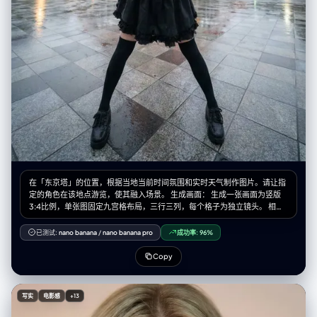
边缘的磨损和泛黄感。 4. 输出版式要求：电影感胶片印样 (Layout
Specification) 你输出的最终图像是一张完整的摄影印样相纸实体。版式必
须严格遵循“电影感横幅式”结构，并包含所有真实的物理元素： 整体载体：
一张旧的、有纹理的厚重摄影相纸。 【顶部区域：电影感横幅主图】(The
Cinematic Hero Shot) 内容： 1张巨大的横幅照片。这是整张作品的核心。
基于用户输入的人物，将其置于一个精心布光的雨天窗边场景中。人物主体
必须是中近景肖像（Medium Close-up），清晰锐利，眼神有光。 胶片标
识： 图像两侧必须有完整的胶片齿孔。边缘印有模拟的胶卷信息，例
如："KODAK PORTRA 400 SAFETY FILM" 以及帧号（如 "→ 10 A"）。 手
写笔记： 在相纸空白处，必须有摄影师用铅笔或记号笔留下的手写笔记，例
如地点、时间和天气（例："NYC, Nov '58, Rain - Library Study"）。 【底
部区域：连续胶片条】(The Film Strips) 布局： 主图下方平行的两条胶片底
片条，每条 4 张小图，共 8 张。 胶片标识： 上下两侧都有连续的齿孔，边
缘有连续的帧号（上排 1A-4A，下排 5A-8A）。 内容规划： 上排胶片条
（细节与呼应）： 4张小图，侧重于主图的补充。例如：人物手部拿着书的
在「东京塔」的位置，根据当地当前时间氛围和实时天气制作图片。请让指
特写（强调道具）、人物望向窗外的侧脸剪影、窗外某个清晰的道具（如红
定的角色在该地点游览，使其融入场景。 生成画面： 生成一张画面为竖版
伞）。 下排胶片条（纯粹氛围）： 4张高度抽象的小图。完全失焦的城市霓
3:4比例，单张图固定九宫格布局，三行三列，每个格子为独立镜头。 相机
虹光斑（Bokeh）、雨水在玻璃上流淌的微距特写、湿漉漉地面的反射。这
与视角： – 使用超广角或鱼眼感的镜头（大约等效全画幅 12–18mm 的观
些图负责提供极致的质感和色彩。
感） – 相机角度必须与原图有显著变化，可以使用的夸张机位包括： • 从正
已测试:
nano banana
/
nano banana pro
成功率:
96%
下方向上看的仰视视角 • 从正上方向下看的俯视视角 • 贴近地面的超低机位
• 从上往下的高机位 • 倾斜的「荷兰角度」构图 – 始终营造强烈的透视缩短
Copy
效果：离镜头最近的身体部位显得巨大，其余身体在透视中向远处延伸 – 最
终效果必须像一张大胆的时尚或街拍照片，完全写实，而不是插画或二次元
风格 靠近镜头的身体部位（1–2 个，有时 3 个）： – 每一张编辑图中，选择
写实
电影感
+13
一到两个主要身体部位极度靠近镜头（在更复杂的姿势中，有时可以是三
个） – 在不同图像之间要变化这些部位，不要总是同一个地方靠近镜头 – 可