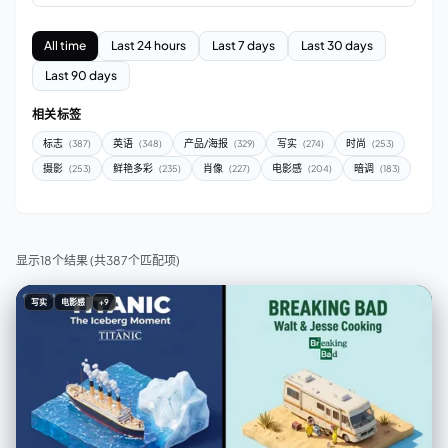
All time
Last 24 hours
Last 7 days
Last 30 days
Last 90 days
相关标签
标志
英语
产品/海报
写实
时尚
(387)
(348)
(329)
(274)
(253)
摄影
鲜艳多彩
肖像
电影感
暗调
(253)
(235)
(227)
(204)
(183)
显示18个结果
(共387个匹配项)
写实
电影感
+9