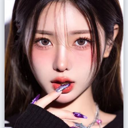
inside a shopping cart", "secondary": "framing her winking eye with her
fingers using an 'L' shape gesture", "effect": "dynamic distortion
emphasizing the sneakers and hands due to the lens" }, "environment":
{ "setting": "brightly lit grocery store snack aisle",
"foreground_elements": [ "silver metal wire of the shopping cart",
"chunky sneaker sole in extreme close-up" ],
"background_elements": [ "shelves stocked with colorful snack bags
(yellow, red, green packaging)", "overhead fluorescent lights", "tiled
supermarket floor", "promotional signage on shelves" ] }, "lighting": {
"style": "high-key, flat commercial lighting", "key_light": { "type":
"overhead fluorescent tubes", "color": "cool white/neutral",
"illuminates": [ "entire aisle evenly", "reflections on plastic snack
packaging", "sheen on the metal cart" ] }, "shadows": "minimal, soft
shadows beneath the cart" }, "style": { "medium": "digital
photography", "aesthetic": "Gen Z social media trend, Y2K influence,
street style", "quality": "high definition, vibrant colors", "details":
"sharp focus throughout" }, "scene_composition": { "subject_action":
"Leaning back casually in the cart, engaging directly with the camera",
"camera_behavior": "Extreme close-up, wide-angle distortion",
"depth_layering": "Exaggerated foreground (shoes) -> Middle ground
(subject) -> Curved background (shelves)" }, "visual_description": {
"core_subject": "A trendy young woman with a fun, carefree attitude.",
"attire_physics": "The plaid shirt is bunched naturally around the waist;
the shoe laces appear large and textured due to proximity.",
"skin_rendering": "Smooth, bright complexion, soft makeup with
emphasized blush." }, "lighting_and_atmosphere": { "type": "Artificial
Interior Lighting", "specifics": "Even, bright illumination typical of retail