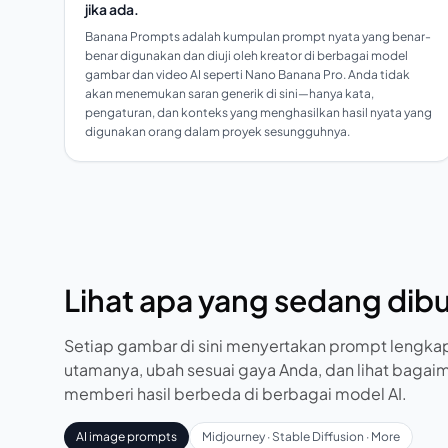
jika ada.
Banana Prompts adalah kumpulan prompt nyata yang benar-
benar digunakan dan diuji oleh kreator di berbagai model
gambar dan video AI seperti Nano Banana Pro. Anda tidak
akan menemukan saran generik di sini—hanya kata,
pengaturan, dan konteks yang menghasilkan hasil nyata yang
digunakan orang dalam proyek sesungguhnya.
Lihat apa yang sedang dibuat
Setiap gambar di sini menyertakan prompt lengk
utamanya, ubah sesuai gaya Anda, dan lihat baga
memberi hasil berbeda di berbagai model AI.
AI image prompts
Midjourney · Stable Diffusion · More