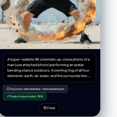
A hyper-realistic 8K cinematic up-close photo of a
man (use attached photo) performing an avatar
bending stance outdoors. A swirling ring of all four
elements: earth, air, water, and fire surrounds him,
forming a dragon, complete with claws, whiskers,
and dramatic twists. The dragon appears to be alive
Diuji pada:
nano banana
/
nano banana pro
flowing outside his hands, captured with natural
Tingkat keberhasilan:
99%
physics elements-water, droplets, splashes,
refractions, mist, rocks, dust, pebbles, wind,
Copy
flames, embers, 3:4 aspect ratio.