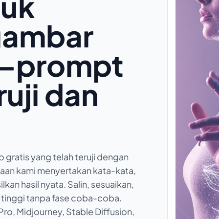
tuk
gambar
I—prompt
ruji dan
gratis yang telah teruji dengan
kaan kami menyertakan kata-kata,
kan hasil nyata. Salin, sesuaikan,
s tinggi tanpa fase coba-coba.
o, Midjourney, Stable Diffusion,