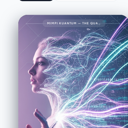
MIMPI KUANTUM — THE QUANTUM DREAM34🧠 PROMPT LENGKAP (FINAL VERSION)