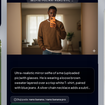
SELFIE79ULTRA-REALISTIC MIRROR SELFIE OF A ME (UPLOADED PIC)WITH GLASSES.
Ultra-realistic mirror selfie of a me (uploaded
pic)with glasses. He is wearing a loose brown
sweater layered over a crisp white T-shirt, paired
with blue jeans. A silver chain necklace adds a subtle
accessory touch. He holds a new modern iPhone 17
smartphone orange colour in one hand, partially
Diuji pada:
nano banana
/
nano banana pro
covering his face, while his other hand rests casually