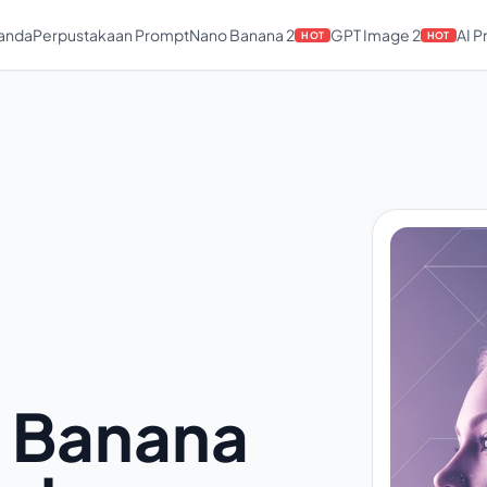
anda
Perpustakaan Prompt
Nano Banana 2
GPT Image 2
AI 
HOT
HOT
S
 Banana