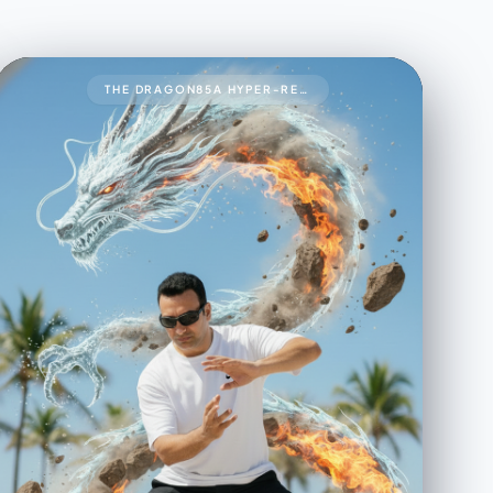
THE DRAGON85A HYPER-REALISTIC 8K CINEMATIC UP-CLOSE