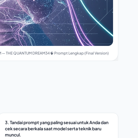
 — THE QUANTUM DREAM34🧠 Prompt Lengkap (Final Version)
3. Tandai prompt yang paling sesuai untuk Anda dan
cek secara berkala saat model serta teknik baru
muncul.