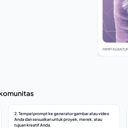
MIMPI KUANTUM
 komunitas
2. Tempel prompt ke generator gambar atau video
Anda dan sesuaikan untuk proyek, merek, atau
tujuan kreatif Anda.