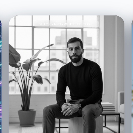
BLACK-AND-WHITE EDITORIAL PORTRAIT93A BLACK-AND-WHITE EDITORIAL PORTRAIT OF A