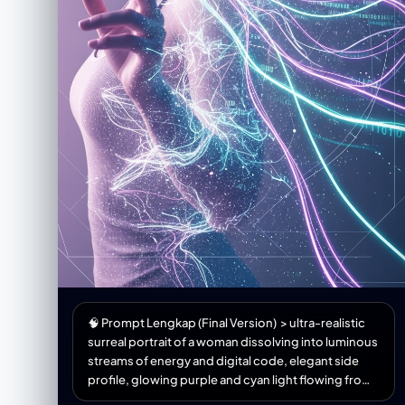
🧠 Prompt Lengkap (Final Version) > ultra-realistic
surreal portrait of a woman dissolving into luminous
streams of energy and digital code, elegant side
profile, glowing purple and cyan light flowing from
her body, ethereal data particles surrounding her,