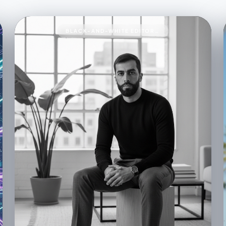
BLACK-AND-WHITE EDITORIAL PORTRAIT93A BLACK-AND-WHITE EDITORIAL PORTRAIT OF A