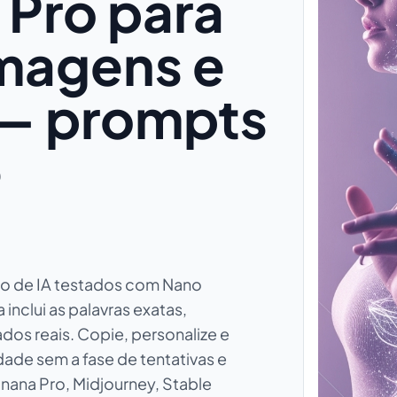
Pro para
magens e
 — prompts
e
o de IA testados com Nano
nclui as palavras exatas,
dos reais. Copie, personalize e
dade sem a fase de tentativas e
anana Pro, Midjourney, Stable