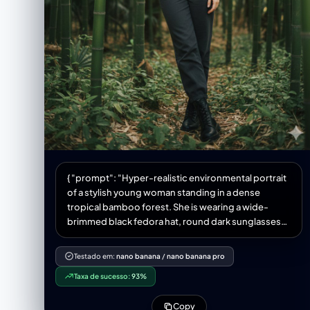
{ "prompt": "Hyper-realistic environmental portrait
of a stylish young woman standing in a dense
tropical bamboo forest. She is wearing a wide-
brimmed black fedora hat, round dark sunglasses
with thin metal frames, a plain black crew-neck t-
shirt tucked in, and dark grey high-waisted
Testado em:
nano banana
/
nano banana pro
trousers. She stands with a confident posture,
Taxa de sucesso:
93%
leaning slightly forward, with her right
Copy