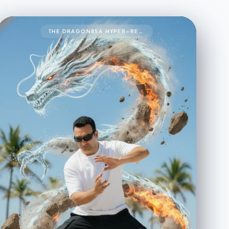
THE DRAGON85A HYPER-REALISTIC 8K CINEMATIC UP-CLOSE