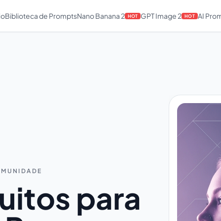
io
Biblioteca de Prompts
Nano Banana 2
GPT Image 2
AI Pro
HOT
HOT
COMUNIDADE
uitos para