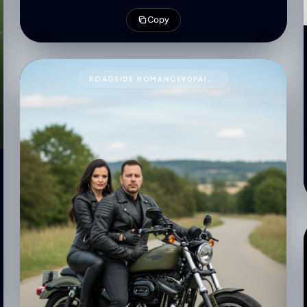
lighting, creating a cinematic, moody atmosphere
Copy
with soft shadow
ROADSIDE ROMANCE90PAIR THESE TWO PEOPLE WITH THIS PROMPT.