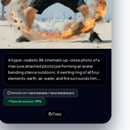
A hyper-realistic 8K cinematic up-close photo of a
man (use attached photo) performing an avatar
bending stance outdoors. A swirling ring of all four
elements: earth, air, water, and fire surrounds him,
forming a dragon, complete with claws, whiskers,
and dramatic twists. The dragon appears to be alive
Testado em:
nano banana
/
nano banana pro
flowing outside his hands, captured with natural
Taxa de sucesso:
99%
physics elements-water, droplets, splashes,
refractions, mist, rocks, dust, pebbles, wind,
Copy
flames, embers, 3:4 aspect ratio.