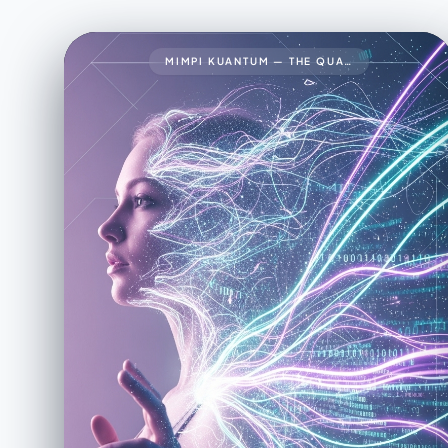
MIMPI KUANTUM — THE QUANTUM DREAM34🧠 PROMPT LENGKAP (FINAL VERSION)