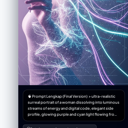
🧠 Prompt Lengkap (Final Version) > ultra-realistic
surreal portrait of a woman dissolving into luminous
streams of energy and digital code, elegant side
profile, glowing purple and cyan light flowing from
her body, ethereal data particles surrounding her,
cinematic lighting, volumetric glow, soft bokeh