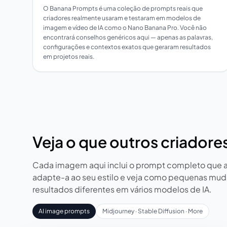
O Banana Prompts é uma coleção de prompts reais que
criadores realmente usaram e testaram em modelos de
imagem e vídeo de IA como o Nano Banana Pro. Você não
encontrará conselhos genéricos aqui — apenas as palavras,
configurações e contextos exatos que geraram resultados
em projetos reais.
Veja o que outros criadore
Cada imagem aqui inclui o prompt completo que a g
adapte-a ao seu estilo e veja como pequenas mu
resultados diferentes em vários modelos de IA.
AI image prompts
Midjourney · Stable Diffusion · More