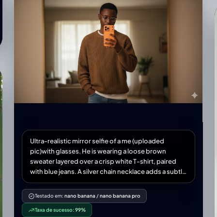
Ultra-realistic mirror selfie of a me (uploaded
pic)with glasses. He is wearing a loose brown
sweater layered over a crisp white T-shirt, paired
with blue jeans. A silver chain necklace adds a subtle
accessory touch. He holds a new modern iPhone 17
smartphone orange colour in one hand, partially
Testado em:
nano banana
/
nano banana pro
covering his face, while his other hand rests casually
Taxa de sucesso:
99%
in his pocket. The scene is set in warm indoor