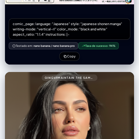
out his giant claymore sword just to point at a bento box. - Text/FX:
Spiky shout bubble "貴様の糧はこれか!!". Intense "ジャキィィン！"
(sword FX). panel_4_bottom (結): - Scene: The exhausted store
manager (looser art style) smacking Alex's head with a rolled
comic_page: language: "Japanese" style: "japanese shonen manga"
magazine. Alex looks comically dejected. - Text/FX: Manager's angry
writing-mode: "vertical-rl" color_mode: "black and white"
bubble "剣をしまうんだよ！". Sharp "スパン！" (slap FX).
aspect_ratio: "1:1.4" instructions: |-
negative_prompt: - single illustration, square image, landscape
orientation - panels arranged horizontally, grid layout (2x2) - modern
Testado em:
nano banana
/
nano banana pro
Taxa de sucesso:
94%
clean digital art, anime style - bright cheerful colors, no shadows
Copy
GINI269MAINTAIN THE SAME FACE AND PERSON (USE ATTACHED PHOTO FOR ACCURATE FACE