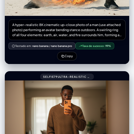
A hyper-realistic 8K cinematic up-close photo of a man (use attached
photo) performing an avatar bending stance outdoors. A swirling ring
of all four elements: earth, air, water, and fire surrounds him, forming a
dragon, complete with claws, whiskers, and dramatic twists. The
dragon appears to be alive flowing outside his hands, captured with
Testado em:
nano banana
/
nano banana pro
Taxa de sucesso:
99%
natural physics elements-water, droplets, splashes, refractions, mist,
rocks, dust, pebbles, wind, flames, embers, 3:4 aspect ratio.
Copy
SELFIE79ULTRA-REALISTIC MIRROR SELFIE OF A ME (UPLOADED PIC)WITH GLASSES.