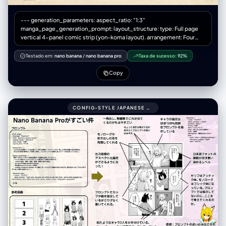
--- generation_parameters: aspect_ratio: "1:3"
manga_page_generation_prompt: layout_structure: type: Full page
vertical 4-panel comic strip (yon-koma layout). arrangement: Four
roughly square panels stacked perfectly vertically from top to bottom.
spacing: Clear white gutters (margins) separating each of the four
Testado em:
nano banana
/
nano banana pro
Taxa de sucesso:
92%
panels. title_area: (Optional) A small space at the very top for a title.
overall_aesthetic: Printed comic magazine page look, slightly
Copy
textured paper. art_style: description: 1970s-80s Japanese Gekiga
style. Gritty, heavy shadows, serious tone. color_palette:
Desaturated, heavy oil-painting colors, seppia tones, dark
atmosphere. texture: Rough ink lines, analog brushwork, dramatic
CONFIG-STYLE JAPANESE SHONEN MANGA PAGE SETTINGS999COMIC_PAGE:
cross-hatching shadows, ink bleed effect. manga_elements:
speech_bubbles: - Presence: Multiple hand-drawn speech bubbles
(fukidashi) within panel boundaries. Style: Rough, organic outlines,
containing placeholder Japanese marks. sound_effects: - Presence:
Bold Katakana sound effects (onomatopoeia) integrated into the art.
Style: Rough calligraphy (e.g., "ドォォォン", "ゴゴゴゴ").
panel_content_sequence: panel_1_top (起): - Scene: [Wide angle]
Knight Alex (grim face, full armor) standing stiffly behind a modern
convenience store counter. - Text/FX: Speech bubble with formal
greeting. Small "ウィーン" (door sound). panel_2_upper_mid (承): -
Scene: A scared salaryman customer shrinking away. Alex glaring
intensely, leaning forward over the counter. - Text/FX: Customer's
scared bubble. Large "ゴゴゴゴ" (menacing FX) around Alex.
panel_3_lower_mid (転): - Scene: [Dramatic close-up] Alex pulling