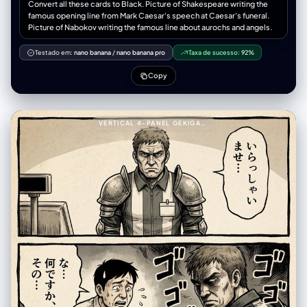
Convert all these cards to Black. Picture of Shakespeare writing the
famous opening line from Mark Caesar's speech at Caesar's funeral.
Picture of Nabokov writing the famous line about aurochs and angels.
Testado em:
nano banana
/
nano banana pro
Taxa de sucesso:
92%
Copy
VERTICAL 4-PANEL GEKIGA-STYLE MANGA YAML PROMPT999---