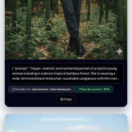
{ "prompt": "Hyper-realistic environmental portrait of a stylish young
woman standing in a dense tropical bamboo forest. She is wearing a
wide-brimmed black fedora hat, round dark sunglasses with thin metal
frames, a plain black crew-neck t-shirt tucked in, and dark grey high-
waisted trousers. She stands with a confident posture, leaning slightly
Testado em:
nano banana
/
nano banana pro
Taxa de sucesso:
93%
forward, with her right
Copy
ROADSIDE ROMANCE90PAIR THESE TWO PEOPLE WITH THIS PROMPT.