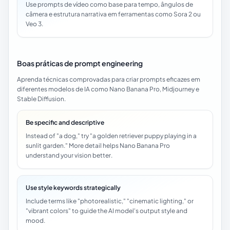
Use prompts de vídeo como base para tempo, ângulos de
câmera e estrutura narrativa em ferramentas como Sora 2 ou
Veo 3.
Boas práticas de prompt engineering
Aprenda técnicas comprovadas para criar prompts eficazes em
diferentes modelos de IA como Nano Banana Pro, Midjourney e
Stable Diffusion.
Be specific and descriptive
Instead of "a dog," try "a golden retriever puppy playing in a
sunlit garden." More detail helps Nano Banana Pro
understand your vision better.
Use style keywords strategically
Include terms like "photorealistic," "cinematic lighting," or
"vibrant colors" to guide the AI model's output style and
mood.