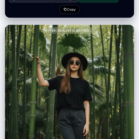
reference picture in all facial features, proportions, makeup style, and
expression." }, "model_pose": { "position": "seated", "legs": "relaxed
Copy
pose with one leg bent", "hands": "one hand supporting the head",
"expression": "calm, minimalist mood" }, "wardrobe": { "jacket": {
"type": "cream shearling jacket", "texture": "shaggy, fluffy, tactile" },
"shirt": { "type": "denim shirt", "layered": true }, "pants": { "type": "light
HYPER-REALISTIC ENVIRONMENTAL PORTRAIT OF STYLISH WOMAN PROMPT (PARTIAL)999{
blue jeans" }, "boots": { "type": "black leather Chelsea boots",
"texture": "smooth polished leather" }, "socks": { "color": "beige" } },
"textures": { "emphasis": [ "fluffy shearling fibers", "rugged denim
fabric", "smooth leather boots", "visible seams", "visible stitches" ] },
"environment": { "backdrop": "clean light gray studio backdrop",
"lighting": { "style": "soft natural studio lighting", "key_light": "gentle
side key light", "fill_light": "subtle fill", "shadows": "soft shadows" } },
"color_grade": { "type": "cinematic", "balance": "neutral warm-cool
tone balance" } } }