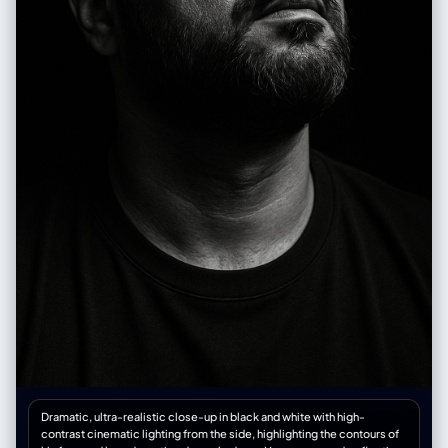
image quality in abundant natural light. Shutter speed of 1/250s to
1/500s to ensure sharpness. The lighting is exclusively natural, taking
advantage of ambient light. Instructions for the "nano banana":
"Please use the images of the user's reference man and woman to
capture and apply all their facial features, facial structure, hair and
beard style, eye color, and skin tone (based on the gender in the
photo) with maximum fidelity. The goal is to create a version of the
user (and a partner with the same features, if applicable, maintaining
the original pose) in this romantic, biker-themed setting. The clothing
(leather jackets, leather pants/jeans, boots, gloves), the Harley-
Davidson motorcycle, the couple's pose, the natural lighting, and the
country road setting should be generated as described, creating a
seamless fusion between the user's identity and the aesthetics of the
image."
Dramatic, ultra-realistic close-up in black and white with high-
contrast cinematic lighting from the side, highlighting the contours of